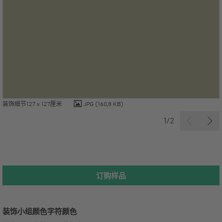
装饰细节127 x 127厘米
JPG
(160,8 KB)
1/2
订购样品
装饰小组
颜色字符
颜色