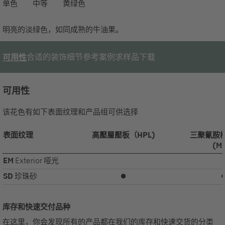
单色
中等
黄绿色
明亮的淡绿色，如同成熟的牛油果。
合适的装饰
细节
参考案例
求样品
下载
可用性
可用性
该花色有如下表面纹理和产品组可供选择
表面纹理
高壓層壓板（HPL)
三聚氰胺
(M
EM
Exterior 哑光
SD
珍珠砂
⏺
库存和快速交付品种
在这里，你会发现所有的产品都在我们的库存和快速交货的分类