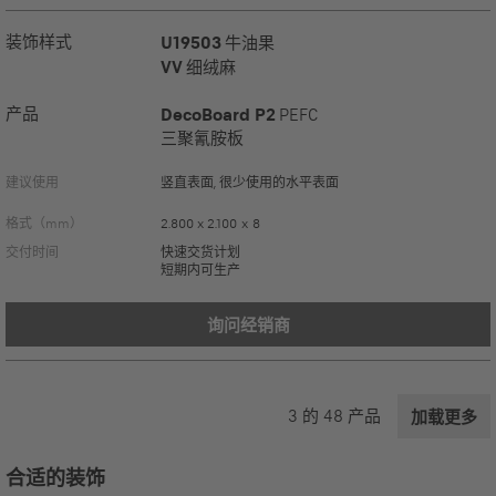
装饰样式
U19503
牛油果
VV
细绒麻
产品
DecoBoard P2
PEFC
三聚氰胺板
建议使用
竖直表面, 很少使用的水平表面
格式（mm）
2.800 x 2.100 x 8
交付时间
快速交货计划
短期内可生产
询问经销商
3
的
48
产品
加载更多
合适的装饰