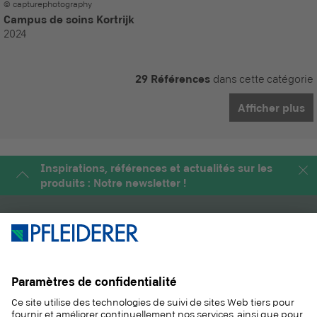
© capturephotography
Campus de soins Kortrijk
2024
29 Références
dans cette catégorie
Afficher plus
Inspirations, références et actualités sur les
produits : Notre newsletter !
PRODUITS
MAGAZINE
SOLUTIONS
INFORMATIONS