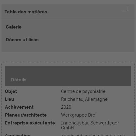
Table des matières
Galerie
Décors utilisés
Détails
Objet
Centre de psychiatrie
Lieu
Reichenau, Allemagne
Achèvement
2020
Planeur/architecte
Werkgruppe Drei
Entreprise exécutante
Innenausbau Schwertfeger
GmbH
Application
Zones publiques, chambres de