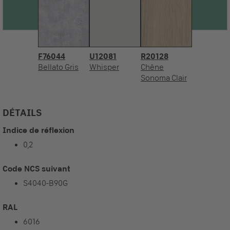
F76044
U12081
R20128
Bellato Gris
Whisper
Chêne
Sonoma Clair
DÉTAILS
Indice de réflexion
0,2
Code NCS suivant
S4040-B90G
RAL
6016