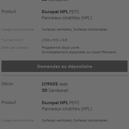
Produit
Duropal HPL
PEFC
Panneaux stratifiés (HPL)
Usage recommandé
Surfaces verticales, Surfaces horizontales
Format (mm)
2.150 x 915 x 0,8
Délai de livraison
Programme stock usine
Immédiatement disponible sur stock Pfleiderer
Demandez au dépositaire
Décor
U19005
Jade
SD
Sandpearl
Produit
Duropal HPL
PEFC
Panneaux stratifiés (HPL)
Usage recommandé
Surfaces verticales, Surfaces horizontales