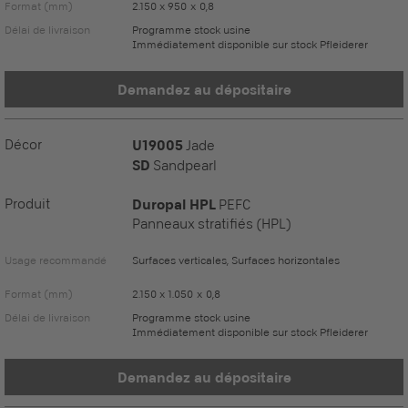
Format (mm)
2.150 x 950 x 0,8
Délai de livraison
Programme stock usine
Immédiatement disponible sur stock Pfleiderer
Demandez au dépositaire
Décor
U19005
Jade
SD
Sandpearl
Produit
Duropal HPL
PEFC
Panneaux stratifiés (HPL)
Usage recommandé
Surfaces verticales, Surfaces horizontales
Format (mm)
2.150 x 1.050 x 0,8
Délai de livraison
Programme stock usine
Immédiatement disponible sur stock Pfleiderer
Demandez au dépositaire