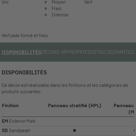
Uni
Moyen
Vert
Frais
Intense
Vert jade foncé et frais
DÉCORS APPROPRIÉS
DÉTAILS
ÉCHANTILL
DISPONIBILITÉS
DISPONIBILITÉS
Ce décor est réalisable dans les finitions et les catégories de
produits suivantes :
Finition
Panneau stratifié (HPL)
Panneau 
(M
EM
Exterior Matt
SD
Sandpearl
⏺