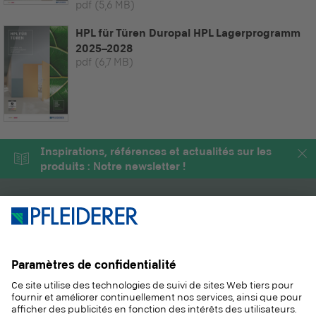
pdf
(5,6 MB)
HPL für Türen Duropal HPL Lagerprogramm
2025–2028
pdf
(6,7 MB)
Inspirations, références et actualités sur les
produits : Notre newsletter !
PRODUITS
MAGAZINE
SOLUTIONS
INFORMATIONS