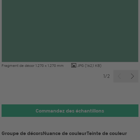
Fragment de décor 1.270 x 1.270 mm
JPG
(162,1 KB)
1/2
Commandez des échantillons
Groupe de décors
Nuance de couleur
Teinte de couleur