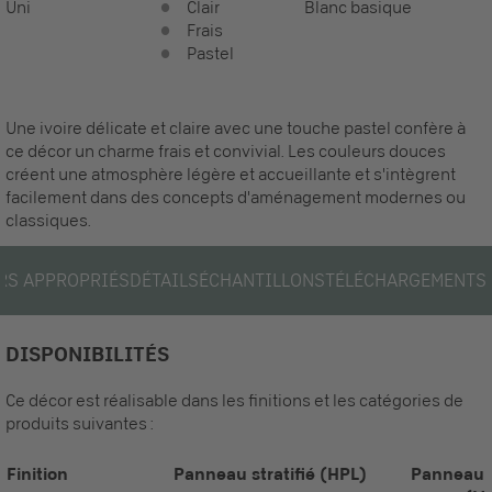
Uni
Clair
Blanc basique
Frais
Pastel
Une ivoire délicate et claire avec une touche pastel confère à
ce décor un charme frais et convivial. Les couleurs douces
créent une atmosphère légère et accueillante et s'intègrent
facilement dans des concepts d'aménagement modernes ou
classiques.
RS APPROPRIÉS
DÉTAILS
ÉCHANTILLONS
TÉLÉCHARGEMENTS
DISPONIBILITÉS
Ce décor est réalisable dans les finitions et les catégories de
produits suivantes :
Finition
Panneau stratifié (HPL)
Panneau 