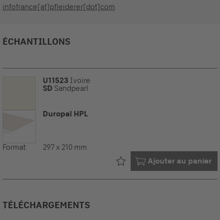
infofrance[at]pfleiderer[dot]com
ÉCHANTILLONS
U11523
Ivoire
SD
Sandpearl
Duropal HPL
Format:
297 x 210 mm
Déjà dans votre
Ajouter au panier
TÉLÉCHARGEMENTS