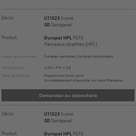
Décor
U11523
Ivoire
SD
Sandpearl
Produit
Duropal HPL
PEFC
Panneaux stratifiés (HPL)
Usage recommandé
Surfaces verticales, Surfaces horizontales
Format (mm)
2.150 x 915 x 0,8
Délai de livraison
Programme stock usine
Immédiatement disponible sur stock Pfleiderer
Demandez au dépositaire
Décor
U11523
Ivoire
SD
Sandpearl
Produit
Duropal HPL
PEFC