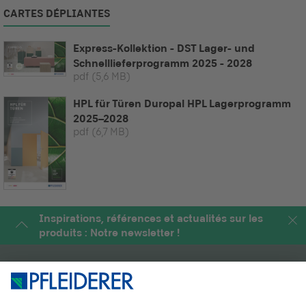
CARTES DÉPLIANTES
Express-Kollektion - DST Lager- und
Schnelllieferprogramm 2025 - 2028
pdf
(5,6 MB)
HPL für Türen Duropal HPL Lagerprogramm
2025–2028
pdf
(6,7 MB)
Inspirations, références et actualités sur les
produits : Notre newsletter !