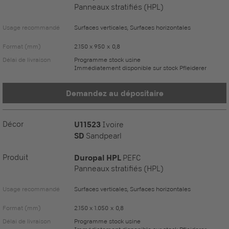
Panneaux stratifiés (HPL)
Usage recommandé
Surfaces verticales, Surfaces horizontales
Format (mm)
2.150 x 950 x 0,8
Délai de livraison
Programme stock usine
Immédiatement disponible sur stock Pfleiderer
Demandez au dépositaire
Décor
U11523
Ivoire
SD
Sandpearl
Produit
Duropal HPL
PEFC
Panneaux stratifiés (HPL)
Usage recommandé
Surfaces verticales, Surfaces horizontales
Format (mm)
2.150 x 1.050 x 0,8
Délai de livraison
Programme stock usine