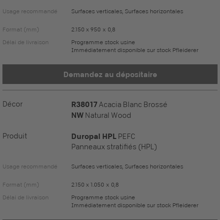
Usage recommandé
Surfaces verticales, Surfaces horizontales
Format (mm)
2.150 x 950 x 0,8
Délai de livraison
Programme stock usine
Immédiatement disponible sur stock Pfleiderer
Demandez au dépositaire
Décor
R38017
Acacia Blanc Brossé
NW
Natural Wood
Produit
Duropal HPL
PEFC
Panneaux stratifiés (HPL)
Usage recommandé
Surfaces verticales, Surfaces horizontales
Format (mm)
2.150 x 1.050 x 0,8
Délai de livraison
Programme stock usine
Immédiatement disponible sur stock Pfleiderer