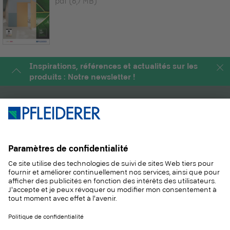
pdf
(6,7 MB)
Inspirations, références et actualités sur les
produits : Notre newsletter !
PRODUITS
MAGAZINE
SOLUTIONS
INFORMATIONS
DURABILITÉ
CONTACT
RÉFÉRENCES
ÉCHANTILLONS