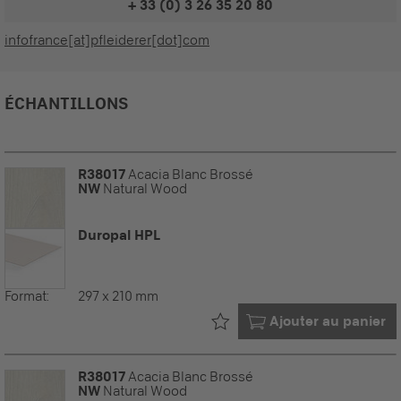
+ 33 (0) 3 26 35 20 80
infofrance[at]pfleiderer[dot]com
ÉCHANTILLONS
R38017
Acacia Blanc Brossé
NW
Natural Wood
Duropal HPL
Format:
297 x 210 mm
Déjà dans votre
Ajouter au panier
R38017
Acacia Blanc Brossé
NW
Natural Wood