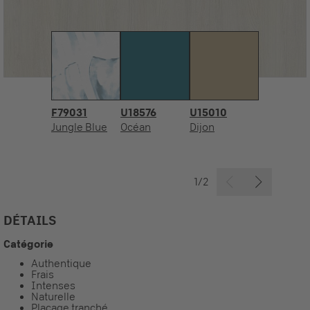
F79031
U18576
U15010
Jungle Blue
Océan
Dijon
1/2
DÉTAILS
Catégorie
Authentique
Frais
Intenses
Naturelle
Placage tranché