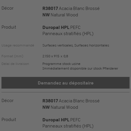
Décor
R38017
Acacia Blanc Brossé
NW
Natural Wood
Produit
Duropal HPL
PEFC
Panneaux stratifiés (HPL)
Usage recommandé
Surfaces verticales, Surfaces horizontales
Format (mm)
2.150 x 915 x 0,8
Délai de livraison
Programme stock usine
Immédiatement disponible sur stock Pfleiderer
Demandez au dépositaire
Décor
R38017
Acacia Blanc Brossé
NW
Natural Wood
Produit
Duropal HPL
PEFC
Panneaux stratifiés (HPL)