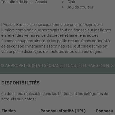
Imitation de bois
Acacia
Clair
Jeu de couleur
L’Acacia Brossé clair se caractérise par une réflexion de la
lumière combinée aux pores gris tout en finesse sur les lignes
en relief des veinures. Le discret effet lamellé avec des
flammes coupées ainsi que les petits nœuds épars donnent à
ce décor son dynamisme et son naturel. Tout cela est mis en
valeur par le discret jeu de couleurs entre caramel et gris.
RS APPROPRIÉS
DÉTAILS
ÉCHANTILLONS
TÉLÉCHARGEMENTS
DISPONIBILITÉS
Ce décor est réalisable dans les finitions et les catégories de
produits suivantes :
Finition
Panneau stratifié (HPL)
Panneau 