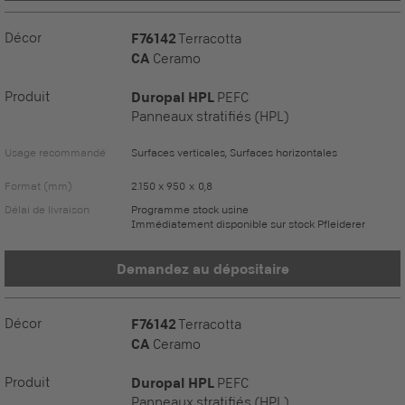
Décor
F76142
Terracotta
CA
Ceramo
Produit
Duropal HPL
PEFC
Panneaux stratifiés (HPL)
Usage recommandé
Surfaces verticales, Surfaces horizontales
Format (mm)
2.150 x 950 x 0,8
Délai de livraison
Programme stock usine
Immédiatement disponible sur stock Pfleiderer
Demandez au dépositaire
Décor
F76142
Terracotta
CA
Ceramo
Produit
Duropal HPL
PEFC
Panneaux stratifiés (HPL)