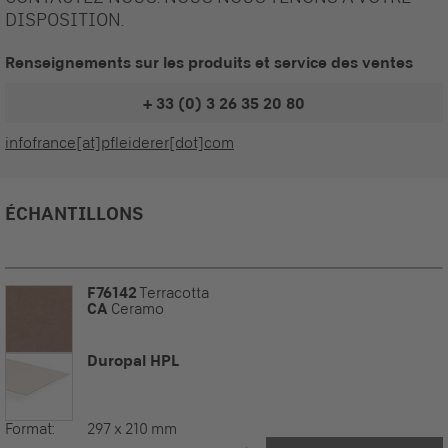
DISPOSITION.
Renseignements sur les produits et service des ventes
+ 33 (0) 3 26 35 20 80
infofrance[at]pfleiderer[dot]com
ÉCHANTILLONS
F76142
Terracotta
CA
Ceramo
Duropal HPL
Format:
297 x 210 mm