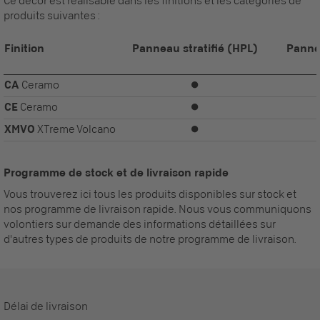
Ce décor est réalisable dans les finitions et les catégories de
produits suivantes :
Finition
Panneau stratifié (HPL)
Panne
CA
Ceramo
⏺
CE
Ceramo
⏺
XMVO
XTreme Volcano
⏺
Programme de stock et de livraison rapide
Vous trouverez ici tous les produits disponibles sur stock et
nos programme de livraison rapide. Nous vous communiquons
volontiers sur demande des informations détaillées sur
d'autres types de produits de notre programme de livraison.
Délai de livraison