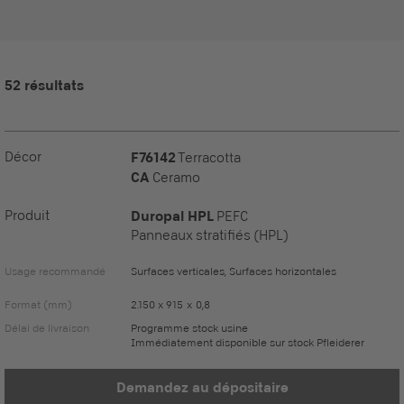
52 résultats
Décor
F76142
Terracotta
CA
Ceramo
Produit
Duropal HPL
PEFC
Panneaux stratifiés (HPL)
Usage recommandé
Surfaces verticales, Surfaces horizontales
Format (mm)
2.150 x 915 x 0,8
Délai de livraison
Programme stock usine
Immédiatement disponible sur stock Pfleiderer
Demandez au dépositaire