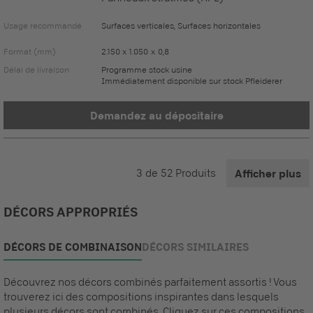
Usage recommandé
Surfaces verticales, Surfaces horizontales
Format (mm)
2.150 x 1.050 x 0,8
Délai de livraison
Programme stock usine
Immédiatement disponible sur stock Pfleiderer
Demandez au dépositaire
3
de
52
Produits
Afficher plus
DÉCORS APPROPRIÉS
DÉCORS DE COMBINAISON
DÉCORS SIMILAIRES
Découvrez nos décors combinés parfaitement assortis ! Vous
trouverez ici des compositions inspirantes dans lesquels
plusieurs décors sont combinés. Cliquez sur ces compositions