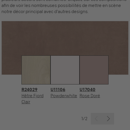
afin de voir les nombreuses possibilités de mettre en scène
notre décor principal avec d'autres designs.
R24029
U11106
U17040
Hêtre Fjord
Powderwhite
Rose Doré
Clair
1/2