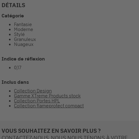
DÉTAILS
Catégorie
Fantasie
Moderne
Stylé
Granuleux
Nuageux
Indice de réflexion
0,17
Inclus dans
Collection Design
Gamme XTreme Products stock
Collection Portes HPL
Collection flameprotect compact
VOUS SOUHAITEZ EN SAVOIR PLUS ?
CONTACTEZ-NOUS. NOUS NOUS TENONS À VOTRE