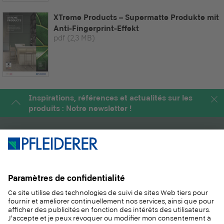
XTreme Products – Supermatte Produkte mit
Anti-Fingerprint-Effekt
pdf
(2,3 MB)
Inspirations, références et actualités sur les
produits : Notre newsletter !
PRODUITS
MAGAZINE
SOLUTIONS
INFORMATIONS
DURABILITÉ
CONTACT