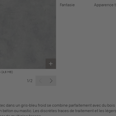
Fantasie
Apparence t
G
(4,8 MB)
1/2
ftec dans un gris-bleu froid se combine parfaitement avec du bois o
n béton ou mastic. Les discrètes traces de traitement et les lége