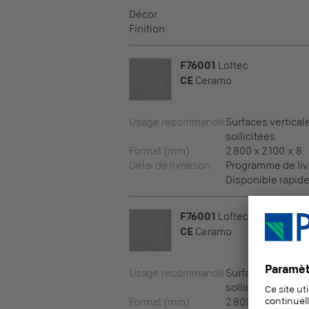
Décor
Finition
F76001
Loftec
CE
Ceramo
Usage recommandé
Surfaces vertical
sollicitées
Format (mm)
2.800 x 2.100 x 8
Délai de livraison
Programme de liv
Disponible rapid
F76001
Loftec
CE
Ceramo
Usage recommandé
Surfaces vertical
sollicitées
Format (mm)
2.800 x 2.100 x 10