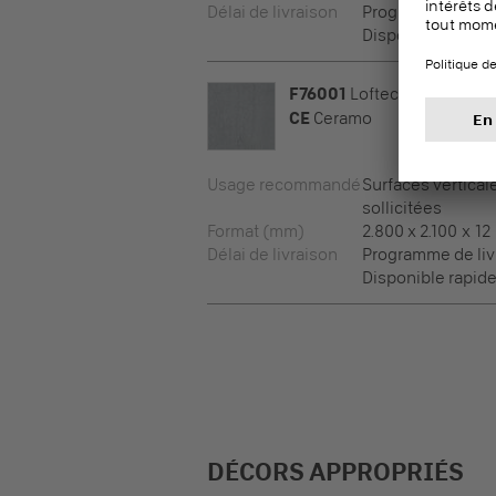
Délai de livraison
Programme de liv
Disponible rapid
F76001
Loftec
CE
Ceramo
Usage recommandé
Surfaces vertical
sollicitées
Format (mm)
2.800 x 2.100 x 12
Délai de livraison
Programme de liv
Disponible rapid
DÉCORS APPROPRIÉS