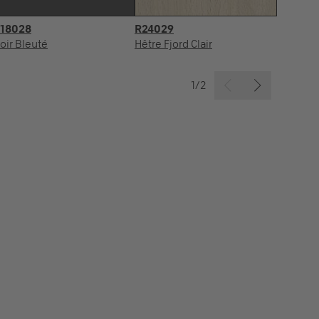
18028
R24029
U
oir Bleuté
Hêtre Fjord Clair
Po
1/2