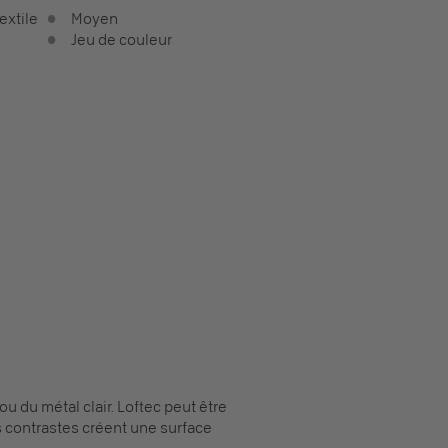
extile
Moyen
Jeu de couleur
u du métal clair. Loftec peut être
rs contrastes créent une surface