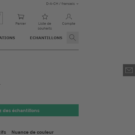
D-A-CH / francais
Panier
Liste de
Compte
souhaits
ATIONS
ECHANTILLONS
des échantillons
 100 x 100 mm
ifs
Nuance de couleur