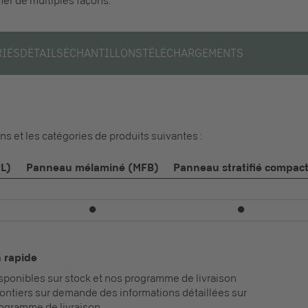
ner de multiples façons.
RIÉS
DÉTAILS
ÉCHANTILLONS
TÉLÉCHARGEMENTS
ons et les catégories de produits suivantes :
PL)
Panneau mélaminé (MFB)
Panneau stratifié compac
⏺
⏺
n rapide
disponibles sur stock et nos programme de livraison
ntiers sur demande des informations détaillées sur
rogramme de livraison.