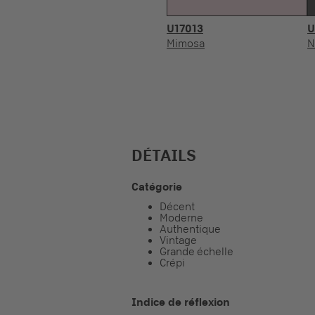
U17013
U
Mimosa
N
DÉTAILS
Catégorie
Décent
Moderne
Authentique
Vintage
Grande échelle
Crépi
Indice de réflexion