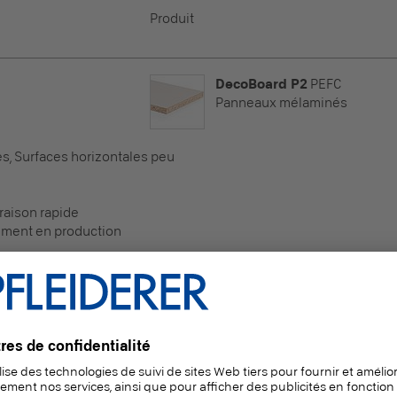
Produit
DecoBoard P2
PEFC
Panneaux mélaminés
es, Surfaces horizontales peu
raison rapide
ement en production
DecoBoard P2
PEFC
Panneaux mélaminés
es, Surfaces horizontales peu