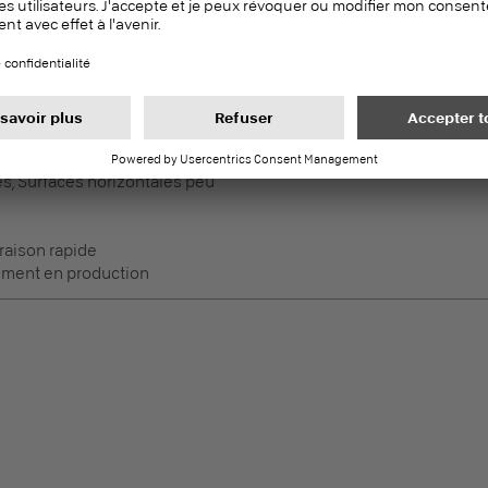
raison rapide
ement en production
DecoBoard P2
PEFC
Panneaux mélaminés
es, Surfaces horizontales peu
raison rapide
ement en production