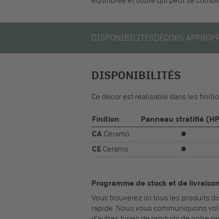
équilibrée et sobre qui peut se combi
DISPONIBILITÉS
DÉCORS APPROP
DISPONIBILITÉS
Ce décor est réalisable dans les finiti
Finition
Panneau stratifié (H
CA
Ceramo
⏺
CE
Ceramo
⏺
Programme de stock et de livraiso
Vous trouverez ici tous les produits 
rapide. Nous vous communiquons volo
d'autres types de produits de notre p