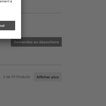
Demandez au dépositaire
3
de
59
Produits
Afficher plus