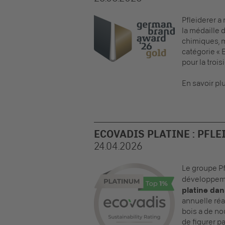
Pfleiderer 
la médaille 
chimiques, ma
catégorie « 
pour la troi
En savoir pl
ECOVADIS PLATINE : PFLE
24.04.2026
Le groupe Pf
développeme
platine dan
annuelle réa
bois a de no
de figurer p