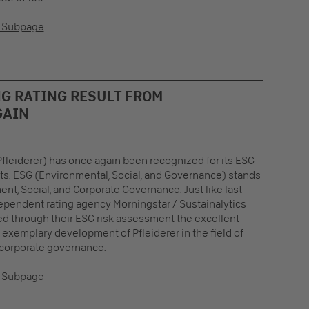
r Subpage
G RATING RESULT FROM
GAIN
leiderer) has once again been recognized for its ESG
s. ESG (Environmental, Social, and Governance) stands
ent, Social, and Corporate Governance. Just like last
dependent rating agency Morningstar / Sustainalytics
d through their ESG risk assessment the excellent
 exemplary development of Pfleiderer in the field of
 corporate governance.
r Subpage