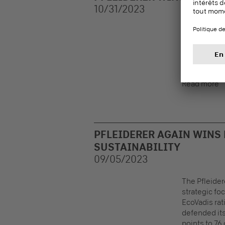
10/31/2023
The decisio
Sustainabili
category, thu
company's ES
Read more
PFLEIDERER AGAIN WINS 
SUSTAINABILITY
09/05/2023
The Pfleider
strategic fo
EcoVadis rat
defended its
points to 76 