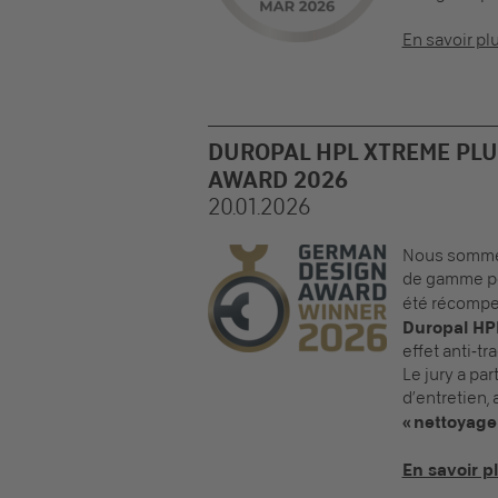
En savoir pl
DUROPAL HPL XTREME PL
AWARD 2026
20.01.2026
Nous sommes
de gamme pou
été récompe
Duropal HP
effet anti‑t
Le jury a par
d’entretien, 
« nettoyage
En savoir p