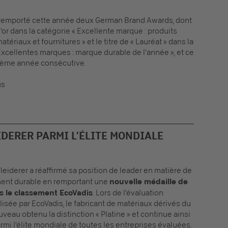
a remporté cette année deux German Brand Awards, dont
d'or dans la catégorie « Excellente marque : produits
tériaux et fournitures » et le titre de « Lauréat » dans la
Excellentes marques : marque durable de l'année », et ce
sième année consécutive.
us
IDERER PARMI L’ÉLITE MONDIALE
leiderer a réaffirmé sa position de leader en matière de
nt durable en remportant une
nouvelle médaille de
s le classement EcoVadis
. Lors de l'évaluation
lisée par EcoVadis, le fabricant de matériaux dérivés du
uveau obtenu la distinction « Platine » et continue ainsi
armi l'élite mondiale de toutes les entreprises évaluées.