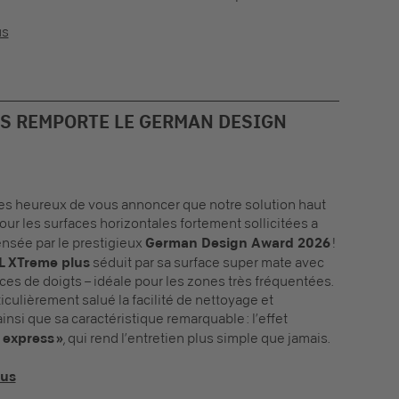
us
US REMPORTE LE GERMAN DESIGN
 heureux de vous annoncer que notre solution haut
r les surfaces horizontales fortement sollicitées a
nsée par le prestigieux
German Design Award 2026
!
L XTreme plus
séduit par sa surface super mate avec
races de doigts – idéale pour les zones très fréquentées.
ticulièrement salué la facilité de nettoyage et
ainsi que sa caractéristique remarquable : l’effet
 express »
, qui rend l’entretien plus simple que jamais.
lus