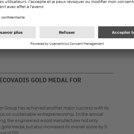
n has been made. Pfleiderer wins the German
ty Award 2024 in the Basic Materials / Wood Processing
s crowning a year that was full of awards for the
G activities.
ECOVADIS GOLD MEDAL FOR
er Group has achieved another major success with its
cus on sustainable entrepreneurship. In the annual
ing, the engineered wood manufacturer not only
 gold medal, but also increased its overall score by 5
out of 100.