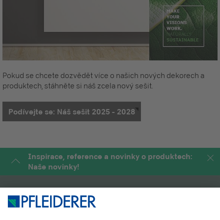
Pokud se chcete dozvědět více o našich nových dekorech a
produktech, stáhněte si náš zcela nový sešit.
Podívejte se: Náš sešit 2025 - 2028
Inspirace, reference a novinky o produktech:
Naše novinky!