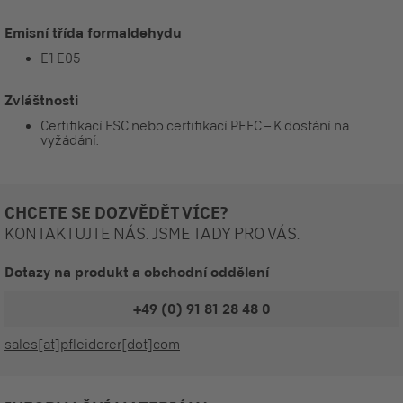
Emisní třída formaldehydu
E1 E05
Zvláštnosti
Certifikací FSC nebo certifikací PEFC – K dostání na
vyžádání.
CHCETE SE DOZVĚDĚT VÍCE?
KONTAKTUJTE NÁS. JSME TADY PRO VÁS.
Dotazy na produkt a obchodní oddělení
+49 (0) 91 81 28 48 0
sales[at]pfleiderer[dot]com