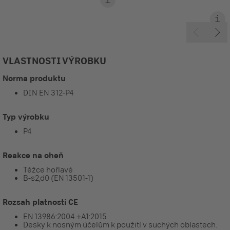
VLASTNOSTI VÝROBKU
Norma produktu
DIN EN 312-P4
Typ výrobku
P4
Reakce na oheň
Těžce hořlavé
B-s2,d0 (EN 13501-1)
Rozsah platnosti CE
EN 13986:2004 +A1:2015
Desky k nosným účelům k použití v suchých oblastech.