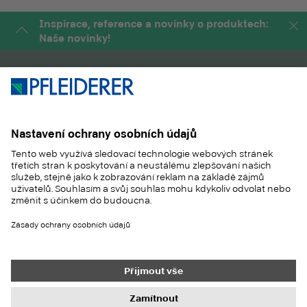
Inspirace, reference a novinky o produktech:
Naše novinky!
PRODUKTY
MAGAZÍN
APLIKACE
SLUŽBY
SUSTAINABILITY
KONTAKT
REFERENCES
SHOP
Kontakt
Nákup
Tiráž
Nastavení ochrany dat
Ochrana dat
Informační povinnosti
Všeobecné obchodní podmínky