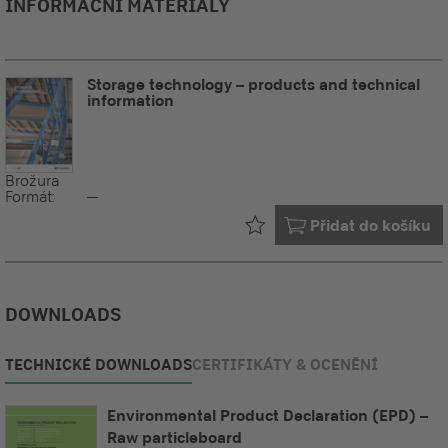
INFORMAČNÍ MATERIÁLY
Storage technology – products and technical
information
Brožura
Formát:
--
Již ve vašem
Přidat do košíku
DOWNLOADS
TECHNICKÉ DOWNLOADS
CERTIFIKÁTY & OCENĚNÍ
Environmental Product Declaration (EPD) –
Raw particleboard