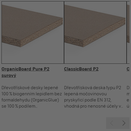
OrganicBoard Pure P2
ClassicBoard P2
C
surový
Dřevotřískové desky lepené
Dřevotřísková deska typu P2
Dř
100 % biogenním lepidlem bez
lepená močovinovou
m
formaldehydu (OrganicGlue)
pryskyřicí podle EN 312,
em
se 100 % podílem
vhodná pro nenosné účely v
úč
recyklovaného dřeva typu P2
suchém sektoru.
podle EN 312, vhodné pro
nenosné účely v suchých
prostorách.