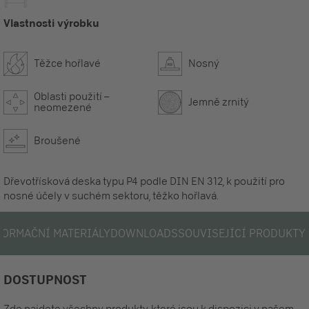
Vlastnosti výrobku
Těžce hořlavé
Nosný
Oblasti použití –
Jemně zrnitý
neomezené
Broušené
Dřevotřísková deska typu P4 podle DIN EN 312, k použití pro
nosné účely v suchém sektoru, těžko hořlavá.
FORMAČNÍ MATERIÁLY
DOWNLOADS
SOUVISEJÍCÍ PRODUKTY
DOSTUPNOST
Zde najdete všechny produkty, které jsou k dispozici v našem