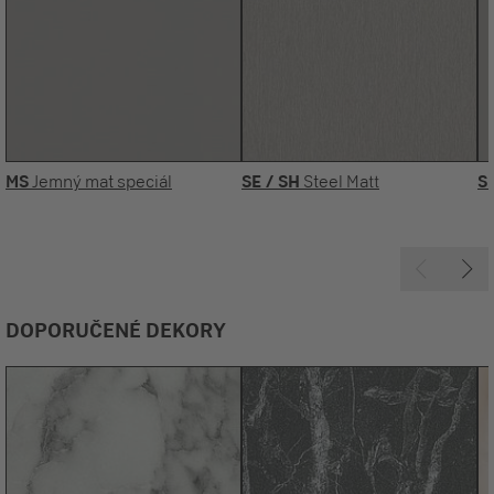
MS
Jemný mat speciál
SE / SH
Steel Matt
S
DOPORUČENÉ DEKORY