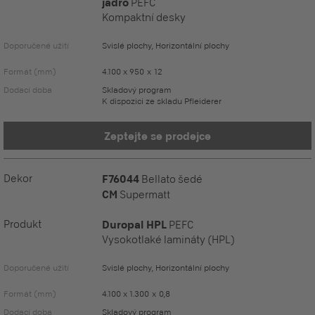
jádro
PEFC
Kompaktní desky
Doporučené užití
Svislé plochy, Horizontální plochy
Formát (mm)
4.100 x 950 x 12
Dodací doba
Skladový program
K dispozici ze skladu Pfleiderer
Zeptejte se prodejce
Dekor
F76044
Bellato šedé
CM
Supermatt
Produkt
Duropal HPL
PEFC
Vysokotlaké lamináty (HPL)
Doporučené užití
Svislé plochy, Horizontální plochy
Formát (mm)
4.100 x 1.300 x 0,8
Dodací doba
Skladový program