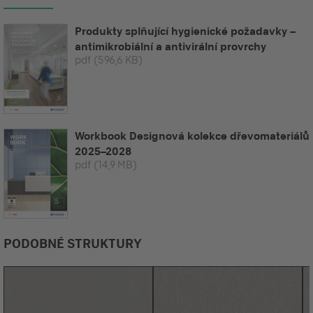
Produkty splňující hygienické požadavky –
antimikrobiální a antivirální provrchy
pdf
(596,6 KB)
Workbook Designová kolekce dřevomateriálů
2025–2028
pdf
(14,9 MB)
PODOBNÉ STRUKTURY