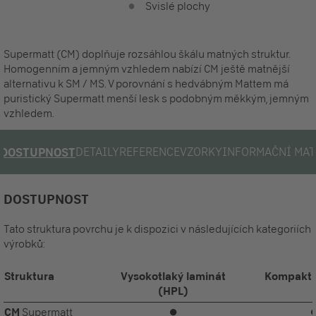
Svislé plochy
Supermatt (CM) doplňuje rozsáhlou škálu matných struktur.
Homogenním a jemným vzhledem nabízí CM ještě matnější
alternativu k SM / MS. V porovnání s hedvábným Mattem má
puristický Supermatt menší lesk s podobným měkkým, jemným
vzhledem.
DETAILY
REFERENCE
VZORKY
INFORMAČNÍ MAT
DOSTUPNOST
DOSTUPNOST
Tato struktura povrchu je k dispozici v následujících kategoriích
výrobků:
Struktura
Vysokotlaký laminát
Kompaktn
(HPL)
CM
Supermatt
⏺