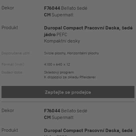
Dekor
F76044
Bellato šedé
CM
Supermatt
Produkt
Duropal Compact Pracovní Deska, šedé
jádro
PEFC
Kompaktní desky
Doporučené užití
Svislé plochy, Horizontální plochy
Formát (mm)
4.100 x 640 x 12
Dodací doba
Skladový program
K dispozici ze skladu Pfleiderer
Zeptejte se prodejce
Dekor
F76044
Bellato šedé
CM
Supermatt
Produkt
Duropal Compact Pracovní Deska, šedé