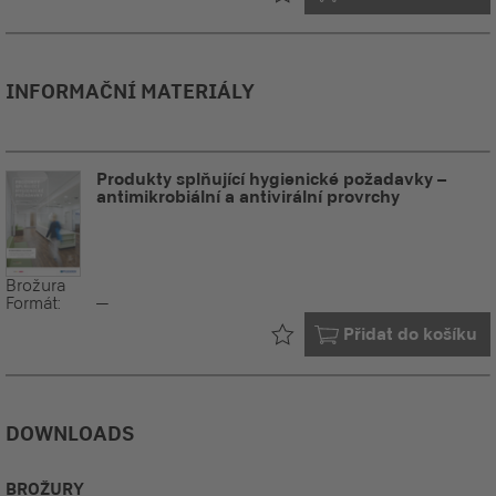
INFORMAČNÍ MATERIÁLY
Produkty splňující hygienické požadavky –
antimikrobiální a antivirální provrchy
Brožura
Formát:
--
Již ve vašem
Přidat do košíku
DOWNLOADS
BROŽURY