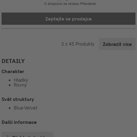
K dispozici ze skladu Pfleiderer
Zeptejte se prodejce
3
z
45
Produkty
Zobrazit více
DETAILY
Charakter
Hladký
Rovný
Svět struktury
Blue Velvet
Další informace