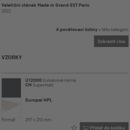
Veletržní stánek Made in Grand EST Paris
2022
4 pověřovací listiny
v této kategorii
Zobrazit více
VZORKY
U12000
Vulkánově černá
CM
Supermatt
Duropal HPL
Formát:
297 x 210 mm
Již ve vašem
Přidat do košíku