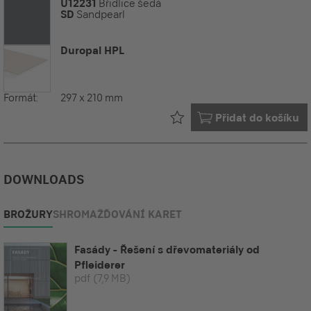
U12231
Břidlice šedá
SD
Sandpearl
Duropal HPL
Formát:
297 x 210 mm
Již ve vašem
Přidat do košíku
DOWNLOADS
BROŽURY
SHROMAŽĎOVÁNÍ KARET
Fasády - Řešení s dřevomateriály od
Pfleiderer
pdf
(7,9 MB)