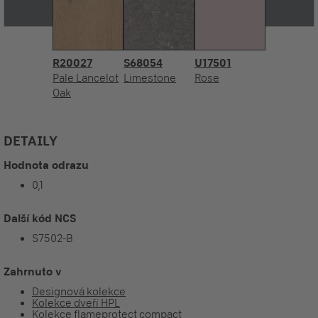
R20027
S68054
U17501
Pale Lancelot
Limestone
Rose
Oak
DETAILY
Hodnota odrazu
0,1
Další kód NCS
S7502-B
Zahrnuto v
Designová kolekce
Kolekce dveří HPL
Kolekce flameprotect compact