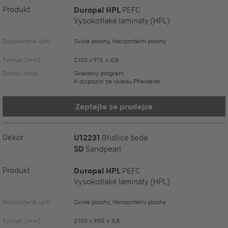
Produkt
Duropal HPL
PEFC
Vysokotlaké lamináty (HPL)
Doporučené užití
Svislé plochy, Horizontální plochy
Formát (mm)
2.150 x 915 x 0,8
Dodací doba
Skladový program
K dispozici ze skladu Pfleiderer
Zeptejte se prodejce
Dekor
U12231
Břidlice šedá
SD
Sandpearl
Produkt
Duropal HPL
PEFC
Vysokotlaké lamináty (HPL)
Doporučené užití
Svislé plochy, Horizontální plochy
Formát (mm)
2.150 x 950 x 0,8