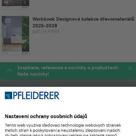
Workbook Designová kolekce dřevomateriálů
2025–2028
pdf
(14,9 MB)
Inspirace, reference a novinky o produktech:
Naše novinky!
PRODUKTY
MAGAZÍN
APLIKACE
SLUŽBY