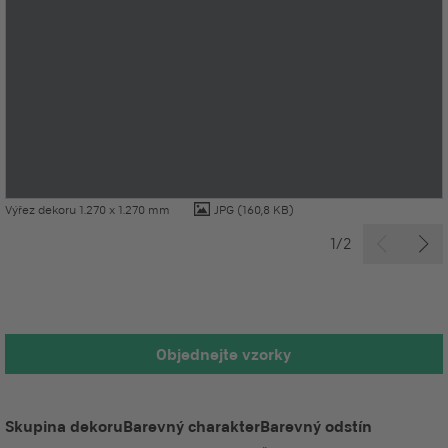
Výřez dekoru 1.270 x 1.270 mm
JPG
(160,8 KB)
1/2
Objednejte vzorky
Skupina dekoru
Barevný charakter
Barevný odstín