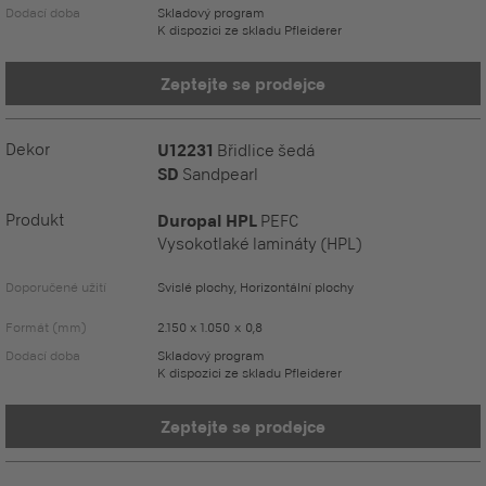
Dodací doba
Skladový program
K dispozici ze skladu Pfleiderer
Zeptejte se prodejce
Dekor
U12231
Břidlice šedá
SD
Sandpearl
Produkt
Duropal HPL
PEFC
Vysokotlaké lamináty (HPL)
Doporučené užití
Svislé plochy, Horizontální plochy
Formát (mm)
2.150 x 1.050 x 0,8
Dodací doba
Skladový program
K dispozici ze skladu Pfleiderer
Zeptejte se prodejce