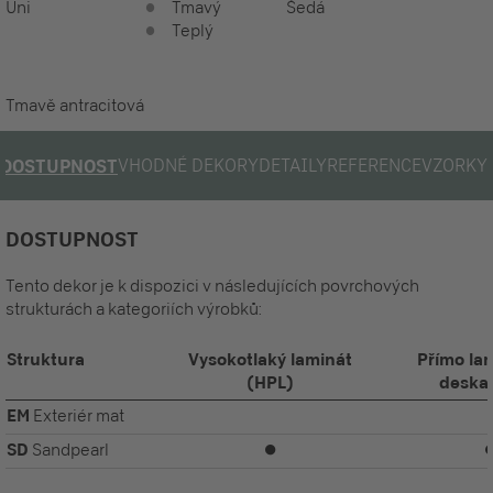
Uni
Tmavý
Šedá
Teplý
Tmavě antracitová
VHODNÉ DEKORY
DETAILY
REFERENCE
VZORKY
DOSTUPNOST
DOSTUPNOST
Tento dekor je k dispozici v následujících povrchových
strukturách a kategoriích výrobků:
Struktura
Vysokotlaký laminát
Přímo la
(HPL)
deska
EM
Exteriér mat
SD
Sandpearl
⏺