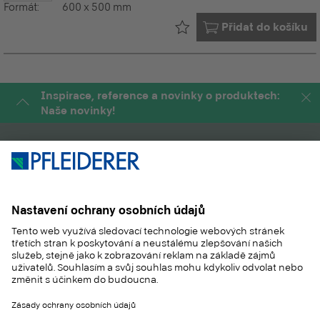
Formát:
600 x 500 mm
Již ve vašem
Přidat do košíku
Inspirace, reference a novinky o produktech:
Naše novinky!
PRODUKTY
MAGAZÍN
APLIKACE
SLUŽBY
SUSTAINABILITY
KONTAKT
REFERENCES
SHOP