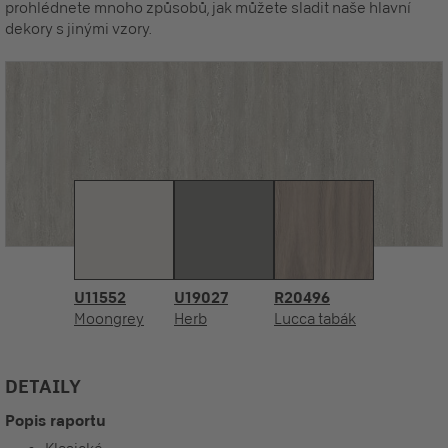
prohlédnete mnoho způsobů, jak můžete sladit naše hlavní
dekory s jinými vzory.
U11552
U19027
R20496
Moongrey
Herb
Lucca tabák
DETAILY
Popis raportu