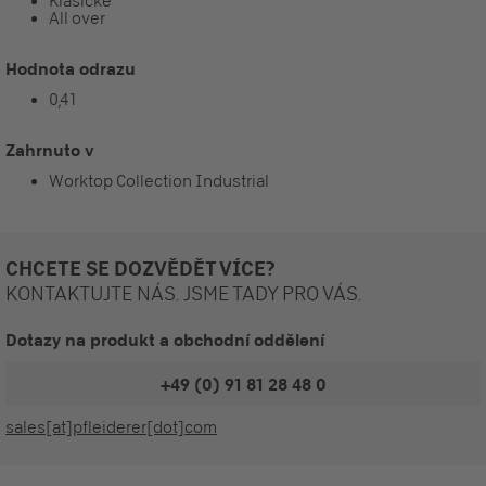
Klasické
All over
Hodnota odrazu
0,41
Zahrnuto v
Worktop Collection Industrial
CHCETE SE DOZVĚDĚT VÍCE?
KONTAKTUJTE NÁS. JSME TADY PRO VÁS.
Dotazy na produkt a obchodní oddělení
+49 (0) 91 81 28 48 0
sales[at]pfleiderer[dot]com