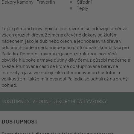
Dekory kameny
Travertin
Střední
Teplý
Teplé přírodní barvy typické pro travertin se odrážejí téměř ve
všech druzích dřeva. Zejména dřevěné dekory se žlutým
nádechem, jako je dub nebo ořech, a jednobarevná dřeva v
odstínech šedé a šedohnědé jsou proto ideální kombinací pro
Palladio. Decentní travertin s jasnou strukturou postrádá
obvyklé hluboké a tmavé dutiny, díky čemuž působí moderně a
svěže. Pruhované části se kromě odstupňované barevné
intenzity a jasu vyznačují také diferencovanou hustotou a
velikostí zrn, takže rafinovanost Palladia se odhalí až na druhý
pohled.
DOSTUPNOST
VHODNÉ DEKORY
DETAILY
VZORKY
DOSTUPNOST