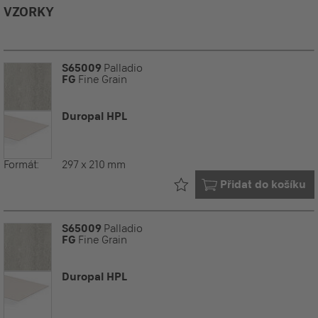
VZORKY
S65009
Palladio
FG
Fine Grain
Duropal HPL
Formát:
297 x 210 mm
Již ve vašem
Přidat do košíku
S65009
Palladio
FG
Fine Grain
Duropal HPL