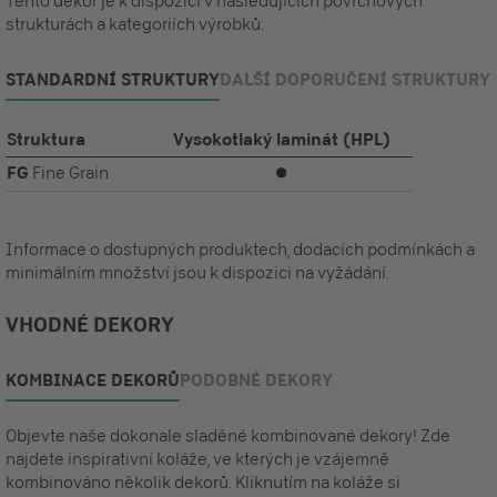
Tento dekor je k dispozici v následujících povrchových
strukturách a kategoriích výrobků:
STANDARDNÍ STRUKTURY
DALŠÍ DOPORUČENÍ STRUKTURY
Struktura
Vysokotlaký laminát (HPL)
FG
Fine Grain
⏺
Informace o dostupných produktech, dodacích podmínkách a
minimálním množství jsou k dispozici na vyžádání.
VHODNÉ DEKORY
KOMBINACE DEKORŮ
PODOBNÉ DEKORY
Objevte naše dokonale sladěné kombinované dekory! Zde
najdete inspirativní koláže, ve kterých je vzájemně
kombinováno několik dekorů. Kliknutím na koláže si