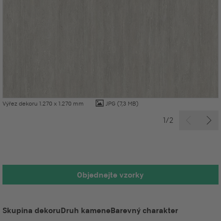
Výřez dekoru 1.270 x 1.270 mm
JPG
(7,3 MB)
1/2
Objednejte vzorky
Skupina dekoru
Druh kamene
Barevný charakter