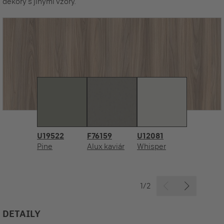
dekory s jinými vzory.
U19522
F76159
U12081
Pine
Alux kaviár
Whisper
1/2
DETAILY