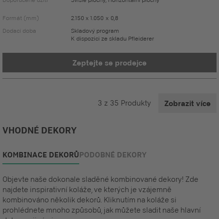
Formát (mm)
2.150 x 1.050 x 0,8
Dodací doba
Skladový program
K dispozici ze skladu Pfleiderer
Zeptejte se prodejce
3
z
35
Produkty
Zobrazit více
VHODNÉ DEKORY
KOMBINACE DEKORŮ
PODOBNÉ DEKORY
Objevte naše dokonale sladěné kombinované dekory! Zde
najdete inspirativní koláže, ve kterých je vzájemně
kombinováno několik dekorů. Kliknutím na koláže si
prohlédnete mnoho způsobů, jak můžete sladit naše hlavní