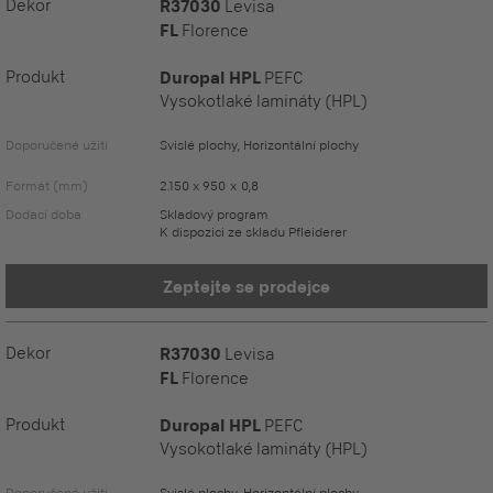
Dekor
R37030
Levisa
FL
Florence
Produkt
Duropal HPL
PEFC
Vysokotlaké lamináty (HPL)
Doporučené užití
Svislé plochy, Horizontální plochy
Formát (mm)
2.150 x 950 x 0,8
Dodací doba
Skladový program
K dispozici ze skladu Pfleiderer
Zeptejte se prodejce
Dekor
R37030
Levisa
FL
Florence
Produkt
Duropal HPL
PEFC
Vysokotlaké lamináty (HPL)
Doporučené užití
Svislé plochy, Horizontální plochy