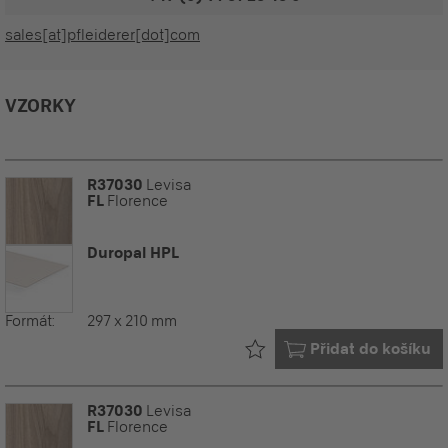
sales[at]pfleiderer[dot]com
VZORKY
R37030
Levisa
FL
Florence
Duropal HPL
Formát:
297 x 210 mm
Již ve vašem
Přidat do košíku
R37030
Levisa
FL
Florence