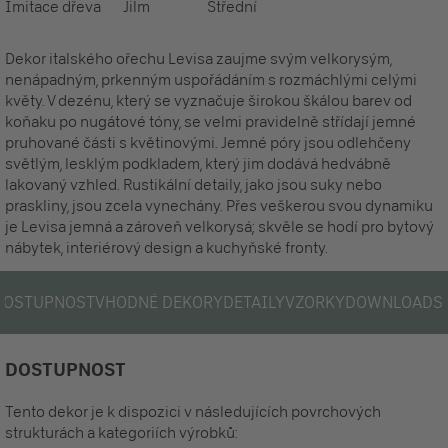
Imitace dřeva
Jilm
Střední
Dekor italského ořechu Levisa zaujme svým velkorysým,
nenápadným, prkenným uspořádáním s rozmáchlými celými
květy. V dezénu, který se vyznačuje širokou škálou barev od
koňaku po nugátové tóny, se velmi pravidelně střídají jemné
pruhované části s květinovými. Jemné póry jsou odlehčeny
světlým, lesklým podkladem, který jim dodává hedvábně
lakovaný vzhled. Rustikální detaily, jako jsou suky nebo
praskliny, jsou zcela vynechány. Přes veškerou svou dynamiku
je Levisa jemná a zároveň velkorysá; skvěle se hodí pro bytový
nábytek, interiérový design a kuchyňské fronty.
DOSTUPNOST
VHODNÉ DEKORY
DETAILY
VZORKY
DOWNLOADS
DOSTUPNOST
Tento dekor je k dispozici v následujících povrchových
strukturách a kategoriích výrobků: