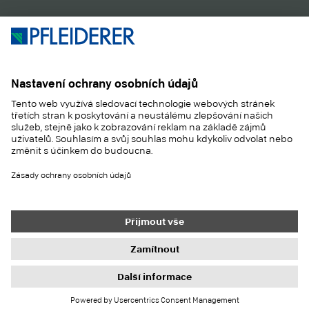
PRODUKTY
MAGAZÍN
APLIKACE
SLUŽBY
SUSTAINABILITY
KONTAKT
REFERENCES
SHOP
Kontakt
Nákup
Tiráž
Nastavení ochrany dat
Ochrana dat
Informační povinnosti
Všeobecné obchodní podmínky
Newsletter
© 2026