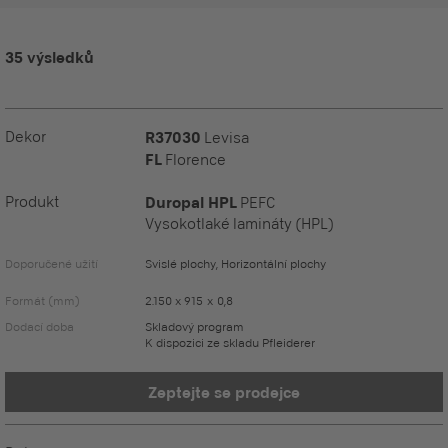
35 výsledků
Dekor
R37030
Levisa
FL
Florence
Produkt
Duropal HPL
PEFC
Vysokotlaké lamináty (HPL)
Doporučené užití
Svislé plochy, Horizontální plochy
Formát (mm)
2.150 x 915 x 0,8
Dodací doba
Skladový program
K dispozici ze skladu Pfleiderer
Zeptejte se prodejce