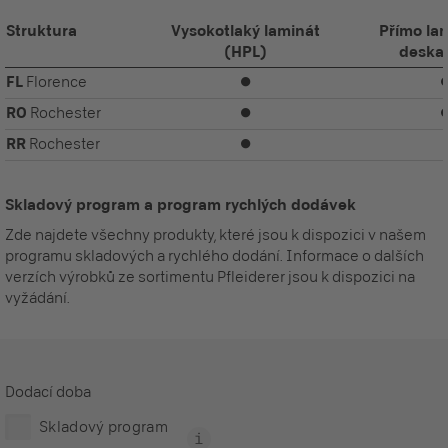
Struktura
Vysokotlaký laminát
Přímo la
(HPL)
deska
FL
Florence
⏺
RO
Rochester
⏺
RR
Rochester
⏺
Skladový program a program rychlých dodávek
Zde najdete všechny produkty, které jsou k dispozici v našem
programu skladových a rychlého dodání. Informace o dalších
verzích výrobků ze sortimentu Pfleiderer jsou k dispozici na
vyžádání.
Dodací doba
Skladový program