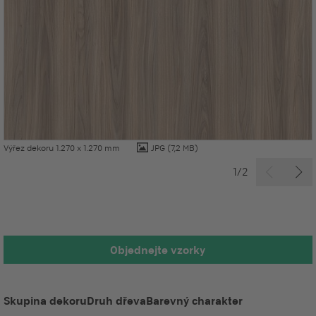
Výřez dekoru 1.270 x 1.270 mm
JPG
(7,2 MB)
1/2
Objednejte vzorky
Skupina dekoru
Druh dřeva
Barevný charakter