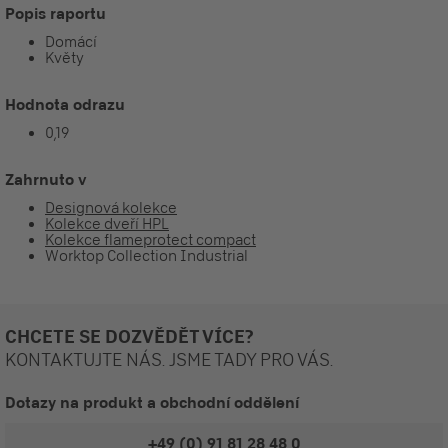
Popis raportu
Domácí
Květy
Hodnota odrazu
0,19
Zahrnuto v
Designová kolekce
Kolekce dveří HPL
Kolekce flameprotect compact
Worktop Collection Industrial
CHCETE SE DOZVĚDĚT VÍCE?
KONTAKTUJTE NÁS. JSME TADY PRO VÁS.
Dotazy na produkt a obchodní oddělení
+49 (0) 91 81 28 48 0