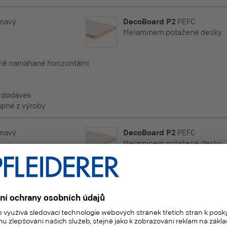
tmavý
DecoBoard P2
PEFC
Melaminem potažené desky
éně namáhané horizontální
h dodávek
pné z výroby
tmavý
DecoBoard P2
PEFC
Melaminem potažené desky
éně namáhané horizontální
h dodávek
pné z výroby