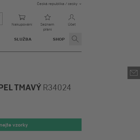
Česká republika / cesky
Nakupování
Seznam
Účet
přání
SLUŽBA
SHOP
PEL TMAVÝ
R34024
nejte vzorky
led 100 x 100 mm