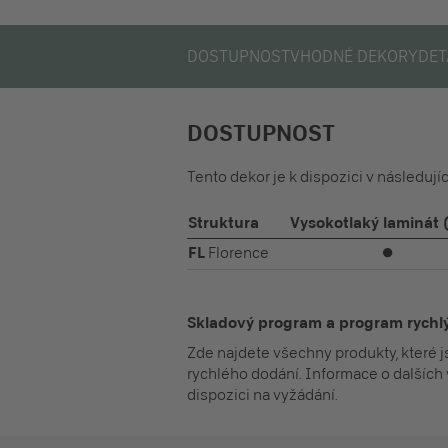
DOSTUPNOST
VHODNÉ DEKORY
DET
DOSTUPNOST
Tento dekor je k dispozici v následuj
Struktura
Vysokotlaký laminát 
FL
Florence
⏺
Skladový program a program rych
Zde najdete všechny produkty, které 
rychlého dodání. Informace o dalších 
dispozici na vyžádání.