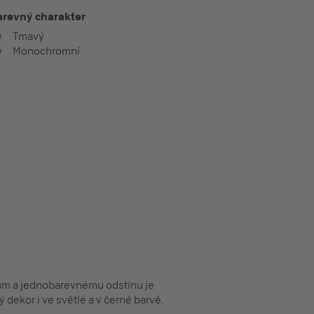
arevný charakter
Tmavý
Monochromní
stům a jednobarevnému odstínu je
 dekor i ve světlé a v černé barvě.