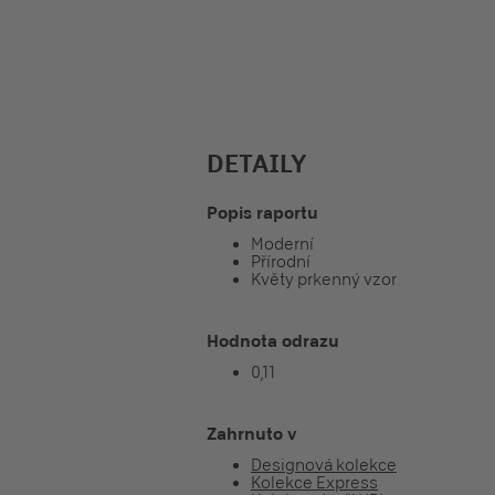
DETAILY
Popis raportu
Moderní
Přírodní
Květy prkenný vzor
Hodnota odrazu
0,11
Zahrnuto v
Designová kolekce
Kolekce Express