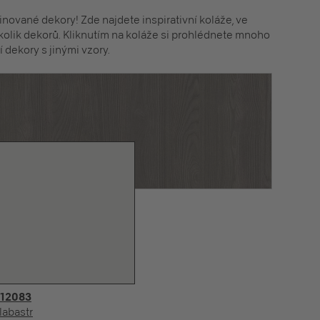
ované dekory! Zde najdete inspirativní koláže, ve
olik dekorů. Kliknutím na koláže si prohlédnete mnoho
 dekory s jinými vzory.
12083
U
labastr
Th