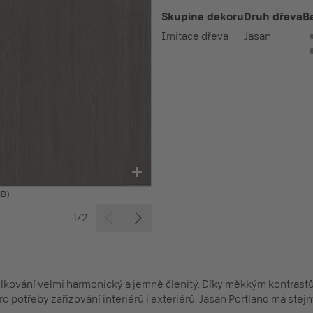
Skupina dekoru
Druh dřeva
B
Imitace dřeva
Jasan
MB)
1/2
 žilkování velmi harmonický a jemně členitý. Díky měkkým kontra
 potřeby zařizování interiérů i exteriérů. Jasan Portland má stejný