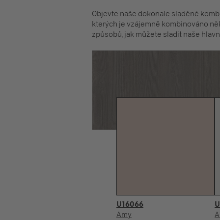
Objevte naše dokonale sladěné kombin
kterých je vzájemně kombinováno něk
způsobů, jak můžete sladit naše hlavní
U16066
U
Amy
A