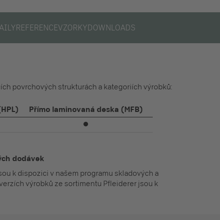
AILY
REFERENCE
VZORKY
DOWNLOADS
ících povrchových strukturách a kategoriích výrobků:
(HPL)
Přímo laminovaná deska (MFB)
⏺
lých dodávek
jsou k dispozici v našem programu skladových a
verzích výrobků ze sortimentu Pfleiderer jsou k