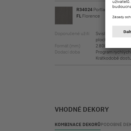
R34024
Portlanský popel 
FL
Florence
Doporučené užití
Svislé plochy, M
plochy
Formát (mm)
2.800 x 2.100 x 12
Dodací doba
Program rychlýc
Krátkodobě dostu
VHODNÉ DEKORY
KOMBINACE DEKORŮ
PODOBNÉ DE