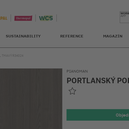
SUSTAINABILITY
REFERENCE
MAGAZÍN
 TMAVÝ R34024
PIANOMAN
PORTLANSKÝ PO
Objed
Detailní náh