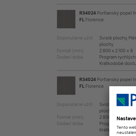
R34024
Portlanský popel 
FL
Florence
Doporučené užití
Svislé plochy, M
plochy
Formát (mm)
2.800 x 2.100 x 8
Dodací doba
Program rychlýc
Krátkodobě dostu
R34024
Portlanský popel 
FL
Florence
Doporučené užití
Svislé plochy, M
plochy
Formát (mm)
2.800 x 2.100 x 10
Dodací doba
Program rychlýc
Krátkodobě dostu