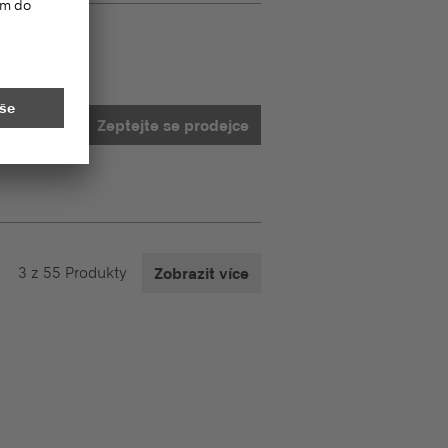
Zeptejte se prodejce
3
z
55
Produkty
Zobrazit více