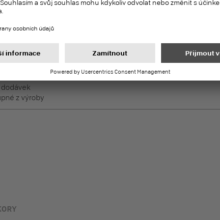
tmavý
DecoBoard P2
PEFC
Melaminem potažené desky
éně namáhané horizontální
h dodávek
pné z výroby
KORY