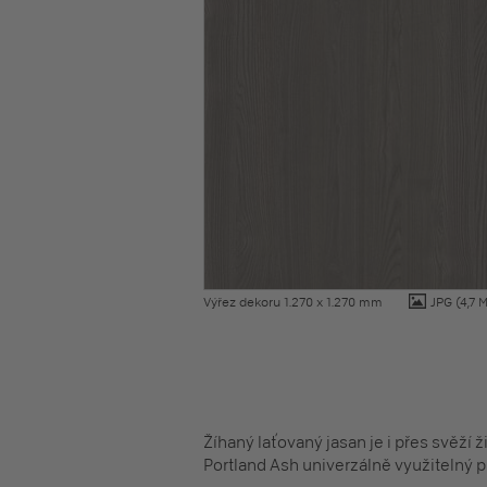
Výřez dekoru 1.270 x 1.270 mm
JPG
(4,7 
Žíhaný laťovaný jasan je i přes svěží
Portland Ash univerzálně využitelný pro