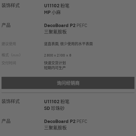
装饰样式
U11102
粉笔
MP
小麻
产品
DecoBoard P2
PEFC
三聚氰胺板
建议使用
竖直表面, 很少使用的水平表面
格式（mm）
2.800 x 2.100 x 8
交付时间
快速交货计划
短期内可生产
询问经销商
装饰样式
U11102
粉笔
SD
珍珠砂
产品
DecoBoard P2
PEFC
三聚氰胺板