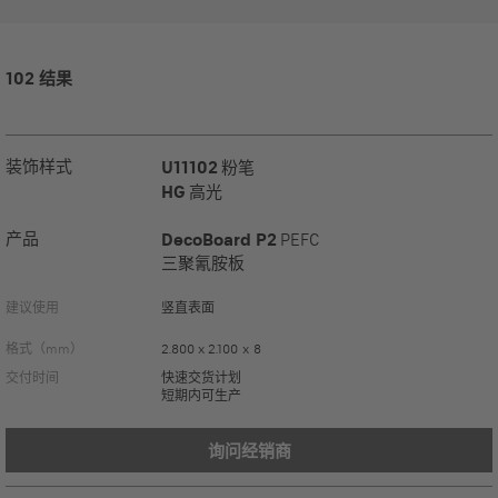
102 结果
装饰样式
U11102
粉笔
HG
高光
产品
DecoBoard P2
PEFC
三聚氰胺板
建议使用
竖直表面
格式（mm）
2.800 x 2.100 x 8
交付时间
快速交货计划
短期内可生产
询问经销商