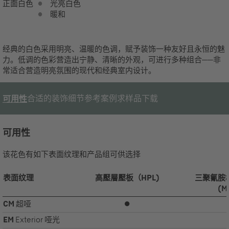
正面白色
光亮
白色
暖和
经典的白色采用明亮、温暖的色调，赋予装饰一种友好且永恒的魅
力。低调的色彩营造出宁静、清晰的外观，可进行多种组合——非
常适合营造明亮氛围的现代和经典室内设计。
合适的装饰
细节
参考案例
求样品
下载
可用性
可用性
该花色有如下表面纹理和产品组可供选择
表面纹理
高壓層壓板（HPL)
三聚氰胺
(M
CM
超哑
⏺
EM
Exterior 哑光