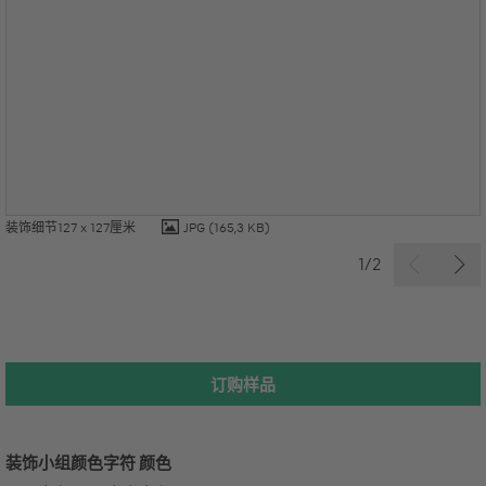
装饰细节127 x 127厘米
JPG
(165,3 KB)
1/2
订购样品
装饰小组
颜色字符
颜色