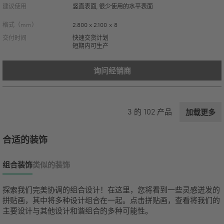
建议使用
竖直表面, 很少使用的水平表面
格式（mm）
2.800 x 2.100 x 8
交付时间
快速交货计划
短期内可生产
询问经销商
3
的
102
产品
加载更多
合适的装饰
组合装饰
类似的装饰
探索我们完美协调的组合设计！在这里，您将看到一些灵感迸发的
拼贴画，其中将多种设计组合在一起。点击拼贴画，查看将我们的
主要设计与其他设计和谐组合的多种可能性。