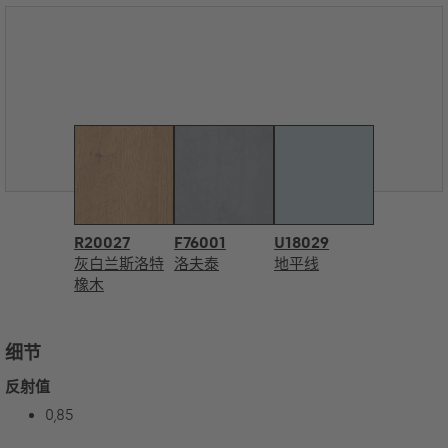
R20027
F76001
U18029
灰白兰斯洛特
洛夫泰
地平线
橡木
细节
反射值
0,85