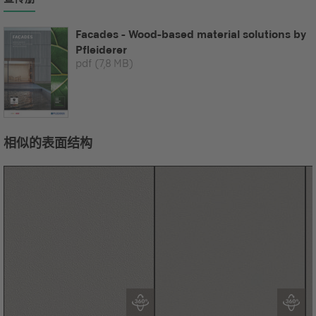
Facades - Wood-based material solutions by
Pfleiderer
pdf
(7,8 MB)
相似的表面结构