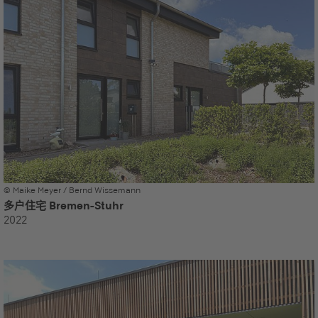
© Maike Meyer / Bernd Wissemann
多户住宅 Bremen-Stuhr
2022