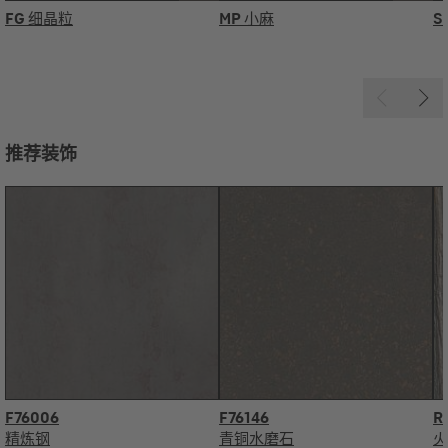
FG
细晶粒
MP
小麻
S
推荐装饰
F76006
F76146
R
精炼钢
青铜水磨石
火