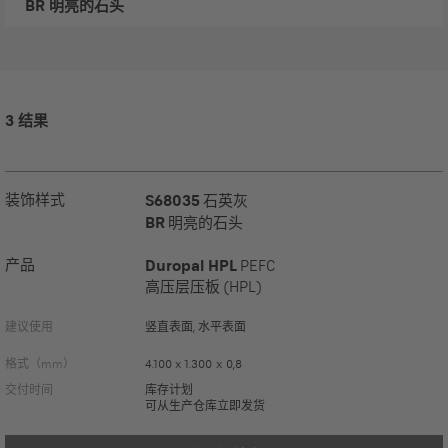
BR
明亮的石头
3 结果
装饰样式
S68035
石英灰
BR
明亮的石头
产品
Duropal HPL
PEFC
高压层压板 (HPL)
建议使用
竖直表面, 水平表面
格式（mm）
4.100 x 1.300 x 0,8
交付时间
库存计划
可从生产仓库立即发货