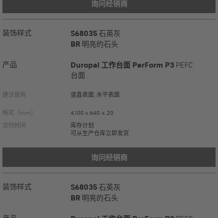
询问经销商
装饰样式
S68035
石英灰
BR
明亮的石头
产品
Duropal 工作台面 PerForm P3
PEFC
台面
建议使用
竖直表面, 水平表面
格式（mm）
4.100 x 640 x 20
交付时间
库存计划
可从生产仓库立即发货
询问经销商
装饰样式
S68035
石英灰
BR
明亮的石头