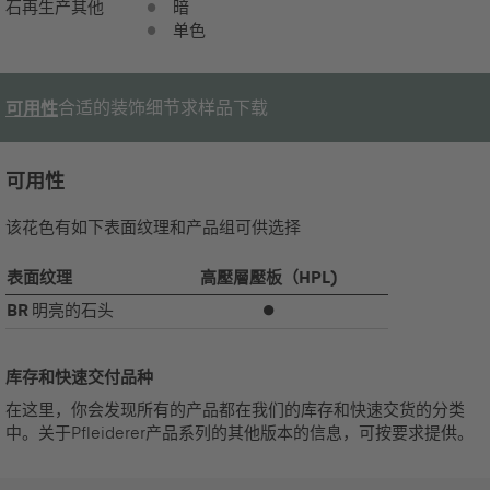
石再生产
其他
暗
单色
合适的装饰
细节
求样品
下载
可用性
可用性
该花色有如下表面纹理和产品组可供选择
表面纹理
高壓層壓板（HPL)
BR
明亮的石头
⏺
库存和快速交付品种
在这里，你会发现所有的产品都在我们的库存和快速交货的分类
中。关于Pfleiderer产品系列的其他版本的信息，可按要求提供。