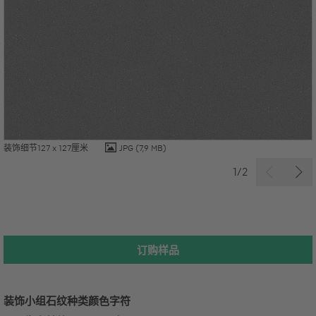
装饰细节127 x 127厘米
JPG
(7,9 MB)
1/2
订购样品
装饰小组
石纹种类
颜色字符