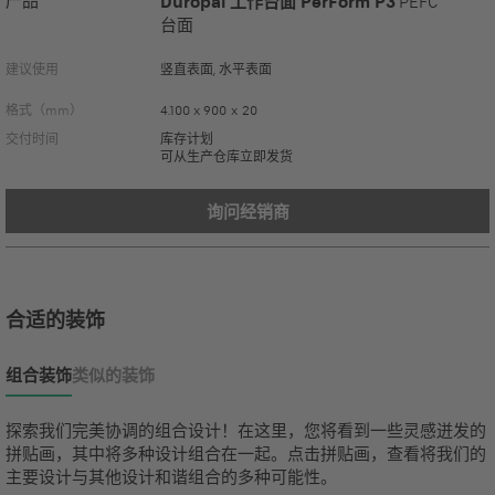
产品
Duropal 工作台面 PerForm P3
PEFC
台面
建议使用
竖直表面, 水平表面
格式（mm）
4.100 x 900 x 20
交付时间
库存计划
可从生产仓库立即发货
询问经销商
合适的装饰
组合装饰
类似的装饰
探索我们完美协调的组合设计！在这里，您将看到一些灵感迸发的
拼贴画，其中将多种设计组合在一起。点击拼贴画，查看将我们的
主要设计与其他设计和谐组合的多种可能性。