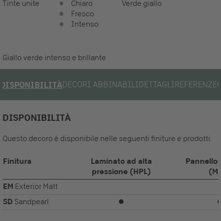
Tinte unite
Chiaro
Verde giallo
Fresco
Intenso
Giallo verde intenso e brillante
DECORI ABBINABILI
DETTAGLI
REFERENZE
DISPONIBILITÀ
DISPONIBILITÀ
Questo decoro è disponibile nelle seguenti finiture e prodotti:
Finitura
Laminato ad alta
Pannello 
pressione (HPL)
(M
EM
Exterior Matt
SD
Sandpearl
⏺