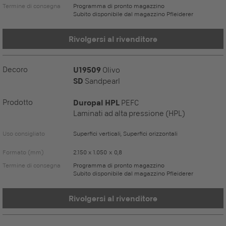
Termine di consegna
Programma di pronto magazzino
Subito disponibile dal magazzino Pfleiderer
Rivolgersi al rivenditore
Decoro
U19509
Olivo
SD
Sandpearl
Prodotto
Duropal HPL
PEFC
Laminati ad alta pressione (HPL)
Uso consigliato
Superfici verticali, Superfici orizzontali
Formato (mm)
2.150 x 1.050 x 0,8
Termine di consegna
Programma di pronto magazzino
Subito disponibile dal magazzino Pfleiderer
Rivolgersi al rivenditore