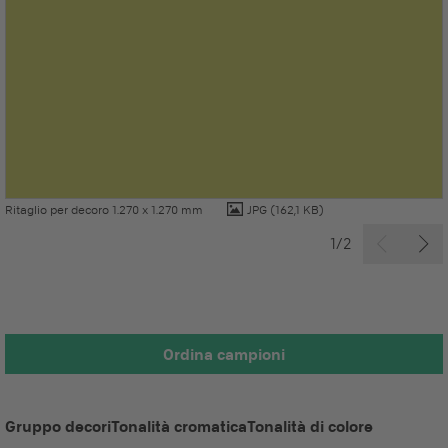
Ritaglio per decoro 1.270 x 1.270 mm
JPG
(162,1 KB)
1/2
Ordina campioni
Gruppo decori
Tonalità cromatica
Tonalità di colore