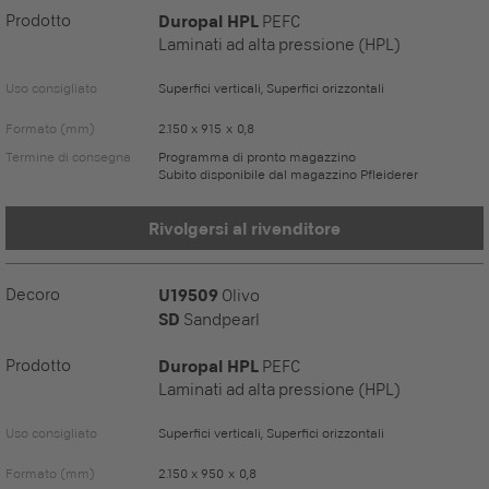
Prodotto
Duropal HPL
PEFC
Laminati ad alta pressione (HPL)
Uso consigliato
Superfici verticali, Superfici orizzontali
Formato (mm)
2.150 x 915 x 0,8
Termine di consegna
Programma di pronto magazzino
Subito disponibile dal magazzino Pfleiderer
Rivolgersi al rivenditore
Decoro
U19509
Olivo
SD
Sandpearl
Prodotto
Duropal HPL
PEFC
Laminati ad alta pressione (HPL)
Uso consigliato
Superfici verticali, Superfici orizzontali
Formato (mm)
2.150 x 950 x 0,8