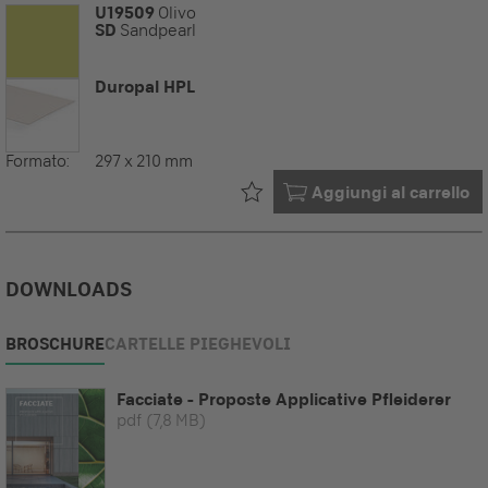
U19509
Olivo
SD
Sandpearl
Duropal HPL
Formato:
297 x 210 mm
Già nel tuo
Aggiungi al carrello
DOWNLOADS
BROSCHURE
CARTELLE PIEGHEVOLI
Facciate - Proposte Applicative Pfleiderer
pdf
(7,8 MB)