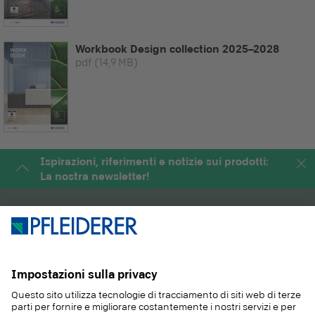
Workbook Design collection 2025–2028
pdf
(14,9 MB)
Ispirazioni, riferimenti e notizie sui prodotti:
La nostra newsletter!
PRODOTTI
RIVISTA
APPLICAZIONI
SERVIZIO