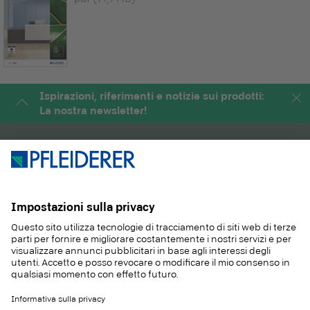
Ispirazioni, riferimenti e notizie sui prodotti:
La nostra newsletter!
PRODOTTI
RIVISTA
APPLICAZIONI
SERVIZIO
SOSTENIBILITA
CONTATTO
REFERENZE
E-SHOP