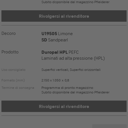
Subito disponibile dal magazzino Pfleiderer
Rivolgersi al rivenditore
Decoro
U19505
Limone
SD
Sandpearl
Prodotto
Duropal HPL
PEFC
Laminati ad alta pressione (HPL)
Uso consigliato
Superfici verticali, Superfici orizzontali
Formato (mm)
2.150 x 1.050 x 0,8
Termine di consegna
Programma di pronto magazzino
Subito disponibile dal magazzino Pfleiderer
Rivolgersi al rivenditore