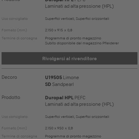
Laminati ad alta pressione (HPL)
Uso consigliato
Superfici verticali, Superfici orizzontali
Formato (mm)
2.150 x 915 x 0,8
Termine di consegna
Programma di pronto magazzino
Subito disponibile dal magazzino Pfleiderer
Rivolgersi al rivenditore
Decoro
U19505
Limone
SD
Sandpearl
Prodotto
Duropal HPL
PEFC
Laminati ad alta pressione (HPL)
Uso consigliato
Superfici verticali, Superfici orizzontali
Formato (mm)
2.150 x 950 x 0,8
Termine di consegna
Programma di pronto magazzino