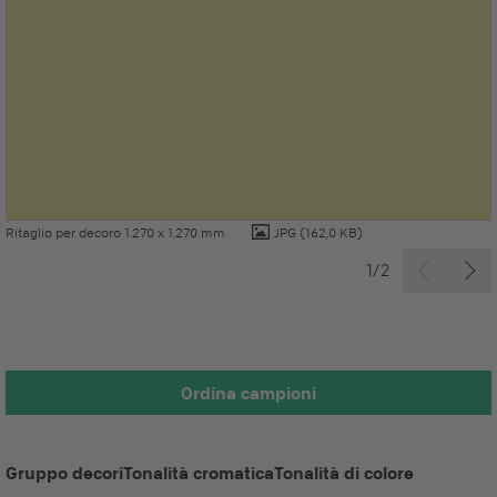
Ritaglio per decoro 1.270 x 1.270 mm
JPG
(162,0 KB)
1/2
Ordina campioni
Gruppo decori
Tonalità cromatica
Tonalità di colore