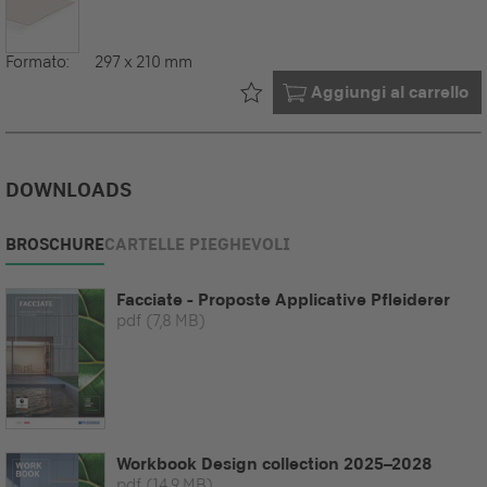
Formato:
297 x 210 mm
Già nel tuo
Aggiungi al carrello
DOWNLOADS
BROSCHURE
CARTELLE PIEGHEVOLI
Facciate - Proposte Applicative Pfleiderer
pdf
(7,8 MB)
Workbook Design collection 2025–2028
pdf
(14,9 MB)