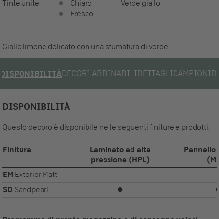
Tinte unite
Chiaro
Verde giallo
Fresco
Giallo limone delicato con una sfumatura di verde
DECORI ABBINABILI
DETTAGLI
CAMPIONI
D
DISPONIBILITÀ
DISPONIBILITÀ
Questo decoro è disponibile nelle seguenti finiture e prodotti:
Finitura
Laminato ad alta
Pannello 
pressione (HPL)
(M
EM
Exterior Matt
SD
Sandpearl
⏺