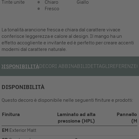
Tinte unite
Chiaro
Giallo
Fresco
La tonalità arancione fresca e chiara dal carattere vivace
conferisce leggerezza e calore al design. Il mango ha un
effetto accogliente e invitante ed è perfetto per creare accenti
moderni dal carattere naturale.
DECORI ABBINABILI
DETTAGLI
REFERENZE
DISPONIBILITÀ
DISPONIBILITÀ
Questo decoro è disponibile nelle seguenti finiture e prodotti:
Finitura
Laminato ad alta
Pannello 
pressione (HPL)
(M
EM
Exterior Matt