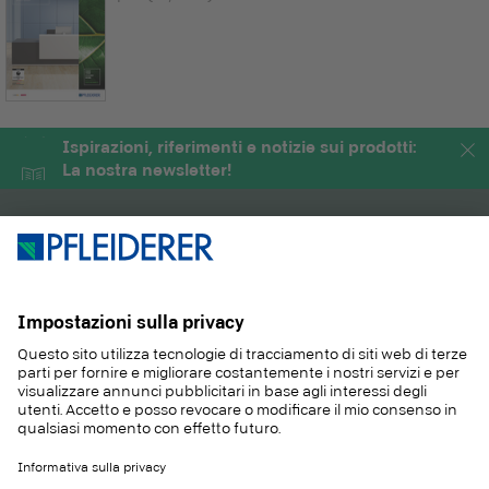
Ispirazioni, riferimenti e notizie sui prodotti:
La nostra newsletter!
PRODOTTI
RIVISTA
APPLICAZIONI
SERVIZIO
SOSTENIBILITA
CONTATTO
REFERENZE
E-SHOP