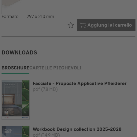
Formato:
297 x 210 mm
Già nel tuo
Aggiungi al carrello
DOWNLOADS
BROSCHURE
CARTELLE PIEGHEVOLI
Facciate - Proposte Applicative Pfleiderer
pdf
(7,8 MB)
Workbook Design collection 2025–2028
pdf
(14,9 MB)