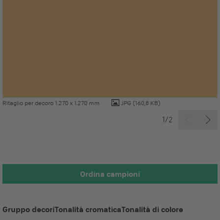
Ritaglio per decoro 1.270 x 1.270 mm
JPG
(160,8 KB)
1/2
Ordina campioni
Gruppo decori
Tonalità cromatica
Tonalità di colore