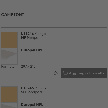
CAMPIONI
U15246
Mango
MP
Miniperl
Duropal HPL
Formato:
297 x 210 mm
Già nel tuo
Aggiungi al carrello
U15246
Mango
SD
Sandpearl
Duropal HPL