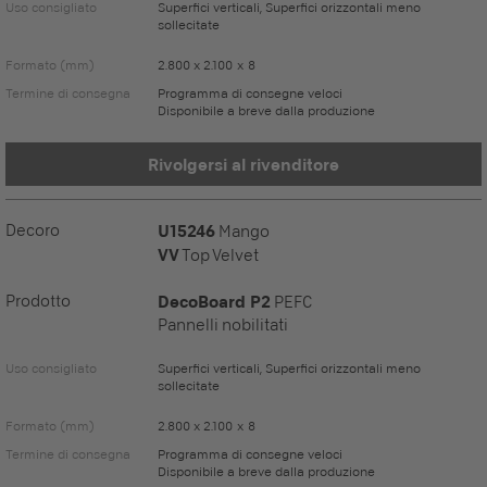
Uso consigliato
Superfici verticali, Superfici orizzontali meno
sollecitate
Formato (mm)
2.800 x 2.100 x 8
Termine di consegna
Programma di consegne veloci
Disponibile a breve dalla produzione
Rivolgersi al rivenditore
Decoro
U15246
Mango
VV
Top Velvet
Prodotto
DecoBoard P2
PEFC
Pannelli nobilitati
Uso consigliato
Superfici verticali, Superfici orizzontali meno
sollecitate
Formato (mm)
2.800 x 2.100 x 8
Termine di consegna
Programma di consegne veloci
Disponibile a breve dalla produzione