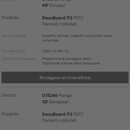
MP
Miniperl
Prodotto
DecoBoard P2
PEFC
Pannelli nobilitati
Uso consigliato
Superfici verticali, Superfici orizzontali meno
sollecitate
Formato (mm)
2.800 x 2.100 x 8
Termine di consegna
Programma di consegne veloci
Disponibile a breve dalla produzione
Rivolgersi al rivenditore
Decoro
U15246
Mango
SD
Sandpearl
Prodotto
DecoBoard P2
PEFC
Pannelli nobilitati