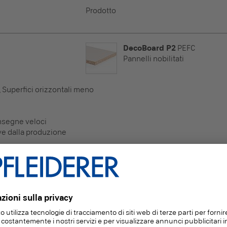
Prodotto
DecoBoard P2
PEFC
Pannelli nobilitati
i, Superfici orizzontali meno
nsegne veloci
ve dalla produzione
DecoBoard P2
PEFC
Pannelli nobilitati
i, Superfici orizzontali meno