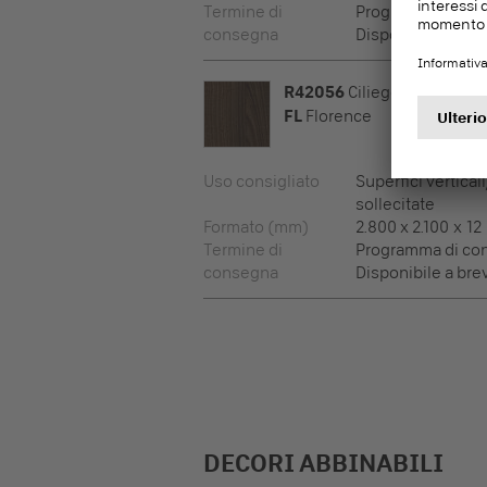
Termine di
Programma di co
consegna
Disponibile a bre
R42056
Ciliego Tolosa
FL
Florence
Uso consigliato
Superfici vertical
sollecitate
Formato (mm)
2.800 x 2.100 x 12
Termine di
Programma di co
consegna
Disponibile a bre
DECORI ABBINABILI