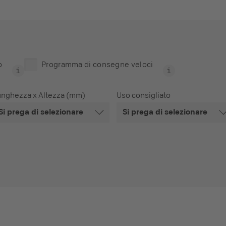
o
Programma di consegne veloci
unghezza x Altezza (mm)
Uso consigliato
Si prega di selezionare
Si prega di selezionare