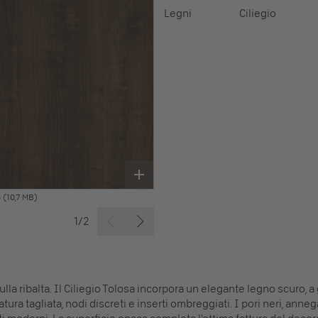
Legni
Ciliegio
G
(10,7 MB)
1/2
lla ribalta. Il Ciliegio Tolosa incorpora un elegante legno scuro, a 
ura tagliata, nodi discreti e inserti ombreggiati. I pori neri, anne