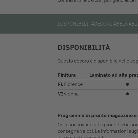
contrasti chiaro-scuri, pongono accent
DISPONIBILITÀ
DECORI ABBINABI
DISPONIBILITÀ
Questo decoro è disponibile nelle segu
Finitura
Laminato ad alta pre
FL
Florence
⏺
VI
Vienna
⏺
Programma di pronto magazzino e 
Qui puoi trovare tutti i prodotti che s
consegne veloci. Le informazioni sugl
disponibili su richiesta.