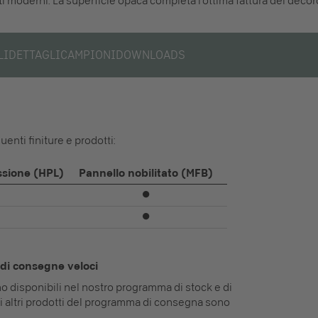
i moderni. La superficie opaca completa l'ottima fattura del decor
LI
DETTAGLI
CAMPIONI
DOWNLOADS
enti finiture e prodotti:
ssione (HPL)
Pannello nobilitato (MFB)
⏺
⏺
di consegne veloci
ono disponibili nel nostro programma di stock e di
i altri prodotti del programma di consegna sono