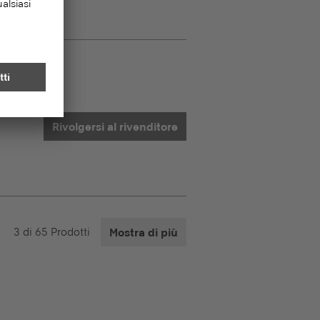
Rivolgersi al rivenditore
3
di
65
Prodotti
Mostra di più