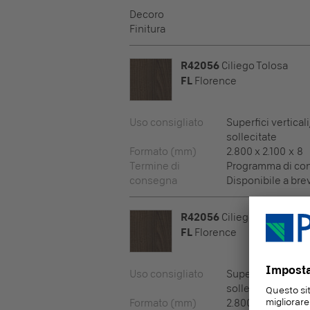
Decoro
Finitura
R42056
Ciliego Tolosa
FL
Florence
Uso consigliato
Superfici vertical
sollecitate
Formato (mm)
2.800 x 2.100 x 8
Termine di
Programma di co
consegna
Disponibile a bre
R42056
Ciliego Tolosa
FL
Florence
Uso consigliato
Superfici vertical
sollecitate
Formato (mm)
2.800 x 2.100 x 10