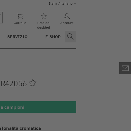
Italia / italiano
Carrello
Lista dei
Account
desideri
SERVIZIO
E-SHOP
A
R42056
na campioni
100 x 100 mm
a
Tonalità cromatica