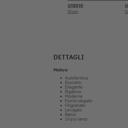
U15010
U
Dijon
S
DETTAGLI
Motivo
Autotentico
Discreto
Elegante
Rigatino
Moderna
Fiorito dogato
Filigranato
Levigato
Ramo
Inizio ramo