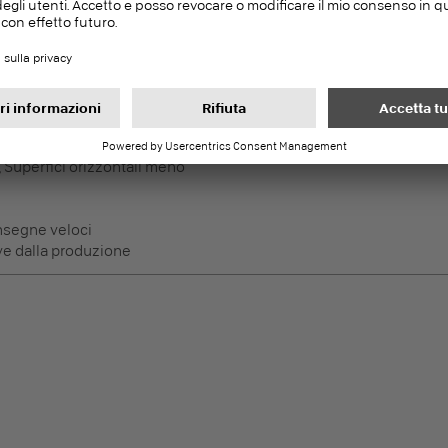
nsegne veloci
ve dalla produzione
DecoBoard P2
PEFC
Pannelli nobilitati
i, Superfici orizzontali meno
nsegne veloci
ve dalla produzione