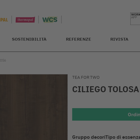
SOSTENIBILITÀ
REFERENZE
RIVISTA
2056
TEA FOR TWO
CILIEGO TOLOS
Ordi
Dettagli 
Gruppo decori
Tipo di essenz