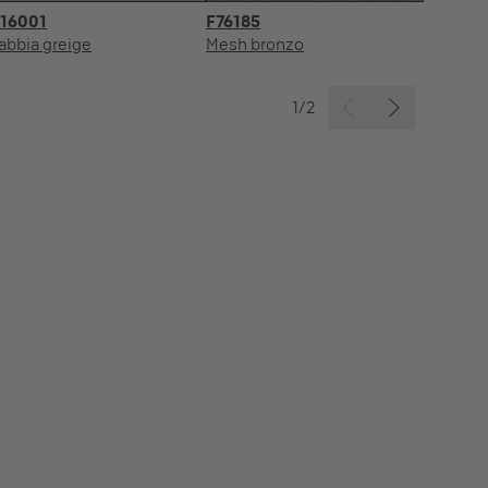
16001
F76185
U
abbia greige
Mesh bronzo
Bl
1/2