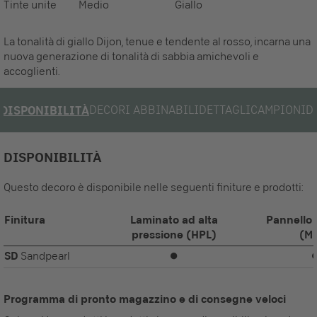
Tinte unite
Medio
Giallo
La tonalità di giallo Dijon, tenue e tendente al rosso, incarna una
nuova generazione di tonalità di sabbia amichevoli e
accoglienti.
DECORI ABBINABILI
DETTAGLI
CAMPIONI
D
DISPONIBILITÀ
DISPONIBILITÀ
Questo decoro è disponibile nelle seguenti finiture e prodotti:
Finitura
Laminato ad alta
Pannello 
pressione (HPL)
(M
SD
Sandpearl
⏺
Programma di pronto magazzino e di consegne veloci