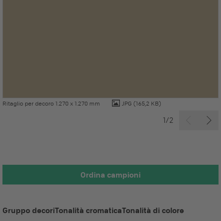
Ritaglio per decoro 1.270 x 1.270 mm
JPG
(165,2 KB)
1/2
Ordina campioni
Gruppo decori
Tonalità cromatica
Tonalità di colore