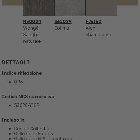
R50004
S62039
F76160
Wengé
Colima
Alux
Sangha
champagne
naturale
DETTAGLI
Indice riflessione
0,36
Codice NCS successivo
S3020-Y10R
Incluso in
Design Collection
Collezione Expres
Collezione HPL formato porte