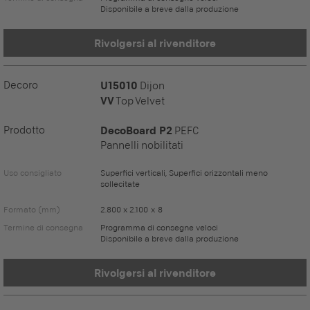
Disponibile a breve dalla produzione
Rivolgersi al rivenditore
Decoro
U15010
Dijon
VV
Top Velvet
Prodotto
DecoBoard P2
PEFC
Pannelli nobilitati
Uso consigliato
Superfici verticali, Superfici orizzontali meno
sollecitate
Formato (mm)
2.800 x 2.100 x 8
Termine di consegna
Programma di consegne veloci
Disponibile a breve dalla produzione
Rivolgersi al rivenditore