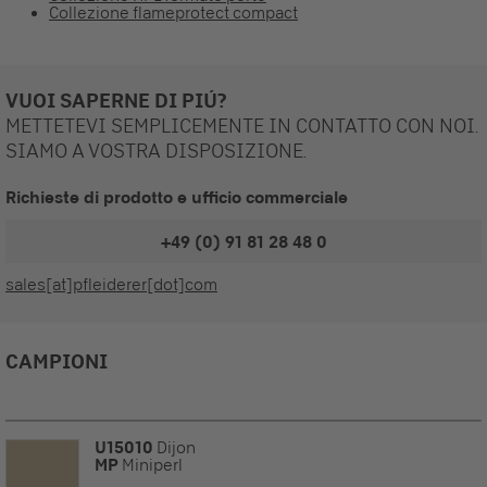
Collezione flameprotect compact
VUOI SAPERNE DI PIÚ?
METTETEVI SEMPLICEMENTE IN CONTATTO CON NOI.
SIAMO A VOSTRA DISPOSIZIONE.
Richieste di prodotto e ufficio commerciale
+49 (0) 91 81 28 48 0
sales[at]pfleiderer[dot]com
CAMPIONI
U15010
Dijon
MP
Miniperl