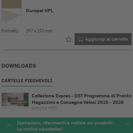
Duropal HPL
Formato:
297 x 210 mm
Già nel tuo
Aggiungi al carrello
DOWNLOADS
CARTELLE PIEGHEVOLI
Collezione Expres - DST Programma di Pronto
Magazzino e Consegne Veloci 2025 - 2028
pdf
(5,6 MB)
Ispirazioni, riferimenti e notizie sui prodotti:
La nostra newsletter!