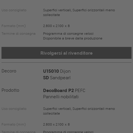
Uso consigliato
Superfici verticali, Superfici orizzontali meno
sollecitate
Formato (mm)
2.800 x 2.100 x 8
Termine di consegna
Programma di consegne veloci
Disponibile a breve dalla produzione
Rivolgersi al rivenditore
Decoro
U15010
Dijon
SD
Sandpearl
Prodotto
DecoBoard P2
PEFC
Pannelli nobilitati
Uso consigliato
Superfici verticali, Superfici orizzontali meno
sollecitate
Formato (mm)
2.800 x 2.100 x 8
Termine di consegna
Programma di consegne veloci