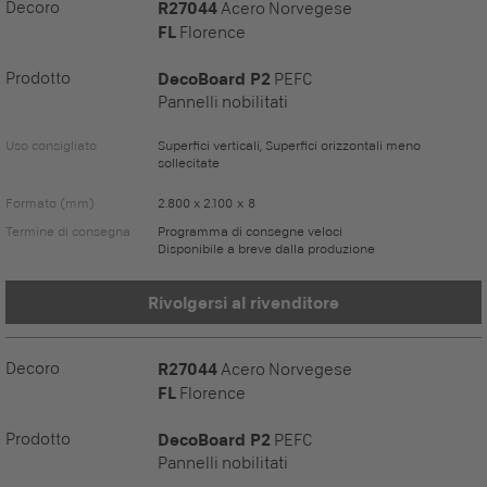
Decoro
R27044
Acero Norvegese
FL
Florence
Prodotto
DecoBoard P2
PEFC
Pannelli nobilitati
Uso consigliato
Superfici verticali, Superfici orizzontali meno
sollecitate
Formato (mm)
2.800 x 2.100 x 8
Termine di consegna
Programma di consegne veloci
Disponibile a breve dalla produzione
Rivolgersi al rivenditore
Decoro
R27044
Acero Norvegese
FL
Florence
Prodotto
DecoBoard P2
PEFC
Pannelli nobilitati