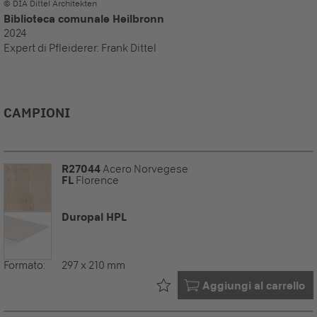
© DIA Dittel Architekten
Biblioteca comunale Heilbronn
2024
Expert di Pfleiderer:
Frank Dittel
CAMPIONI
R27044
Acero Norvegese
FL
Florence
Duropal HPL
Formato:
297 x 210 mm
Già nel tuo
Aggiungi al carrello