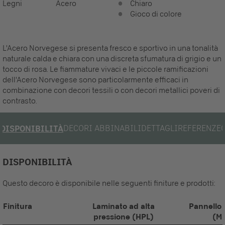
Legni
Acero
Chiaro
Gioco di colore
L'Acero Norvegese si presenta fresco e sportivo in una tonalità
naturale calda e chiara con una discreta sfumatura di grigio e un
tocco di rosa. Le fiammature vivaci e le piccole ramificazioni
dell'Acero Norvegese sono particolarmente efficaci in
combinazione con decori tessili o con decori metallici poveri di
contrasto.
DECORI ABBINABILI
DETTAGLI
REFERENZE
DISPONIBILITÀ
DISPONIBILITÀ
Questo decoro è disponibile nelle seguenti finiture e prodotti:
Finitura
Laminato ad alta
Pannello 
pressione (HPL)
(M