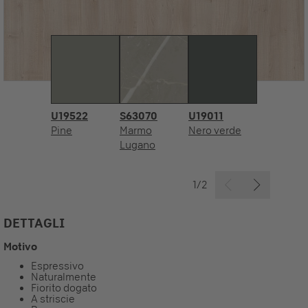
U19522
S63070
U19011
Pine
Marmo
Nero verde
Lugano
1/2
DETTAGLI
Motivo
Espressivo
Naturalmente
Fiorito dogato
A striscie