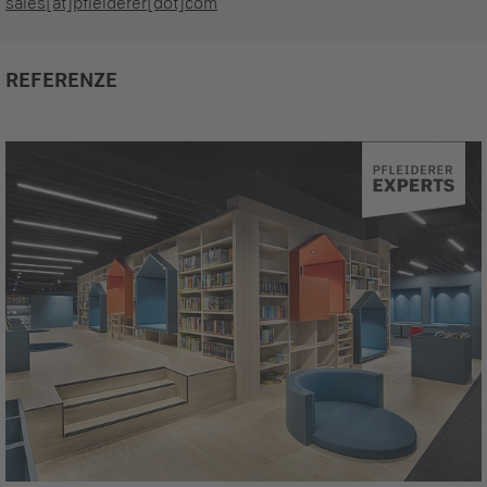
sales[at]pfleiderer[dot]com
REFERENZE