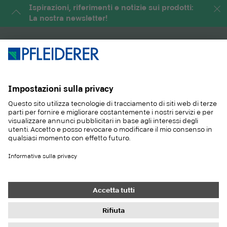
Ispirazioni, riferimenti e notizie sui prodotti:
La nostra newsletter!
PRODOTTI
RIVISTA
APPLICAZIONI
SERVIZIO
SOSTENIBILITA
CONTATTO
REFERENZE
E-SHOP
Contatto
Acquisti
Colofone
Impostazioni di protezione dei dati
Informativa sulla privacy
Doveri di informazione
Condizioni generali
Newsletter