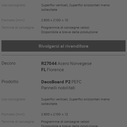
Uso consigliato
Superfici verticali, Superfici orizzontali meno
sollecitate
Formato (mm)
2.800 x 2.100 x 10
Termine di consegna
Programma di consegne veloci
Disponibile a breve dalla produzione
Rivolgersi al rivenditore
Decoro
R27044
Acero Norvegese
FL
Florence
Prodotto
DecoBoard P2
PEFC
Pannelli nobilitati
Uso consigliato
Superfici verticali, Superfici orizzontali meno
sollecitate
Formato (mm)
2.800 x 2.100 x 12
Termine di consegna
Programma di consegne veloci
Disponibile a breve dalla produzione