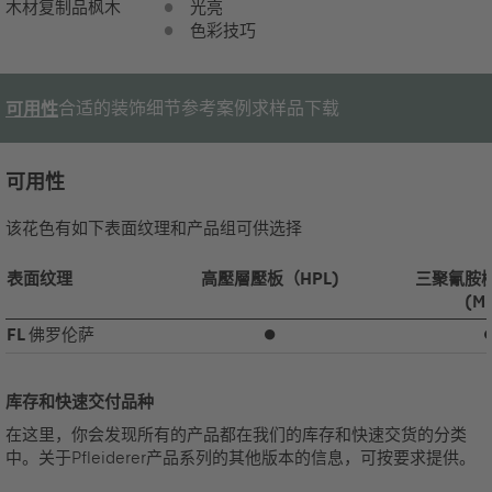
木材复制品
枫木
光亮
色彩技巧
合适的装饰
细节
参考案例
求样品
下载
可用性
可用性
该花色有如下表面纹理和产品组可供选择
表面纹理
高壓層壓板（HPL)
三聚氰胺
(M
FL
佛罗伦萨
⏺
库存和快速交付品种
在这里，你会发现所有的产品都在我们的库存和快速交货的分类
中。关于Pfleiderer产品系列的其他版本的信息，可按要求提供。