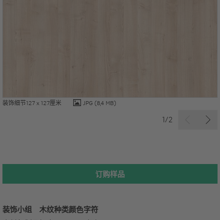
装饰细节127 x 127厘米
JPG
(8,4 MB)
1/2
订购样品
装饰小组
木纹种类
颜色字符