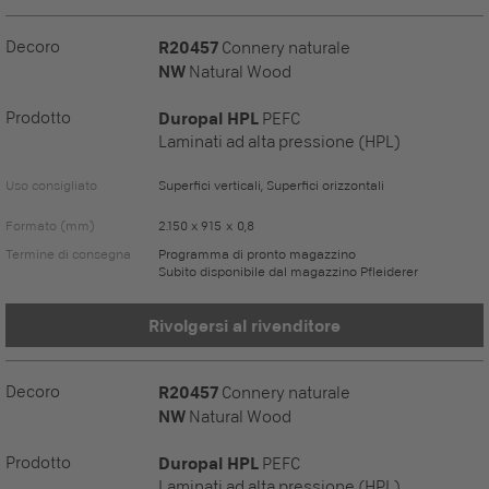
Decoro
R20457
Connery naturale
NW
Natural Wood
Prodotto
Duropal HPL
PEFC
Laminati ad alta pressione (HPL)
Uso consigliato
Superfici verticali, Superfici orizzontali
Formato (mm)
2.150 x 915 x 0,8
Termine di consegna
Programma di pronto magazzino
Subito disponibile dal magazzino Pfleiderer
Rivolgersi al rivenditore
Decoro
R20457
Connery naturale
NW
Natural Wood
Prodotto
Duropal HPL
PEFC
Laminati ad alta pressione (HPL)