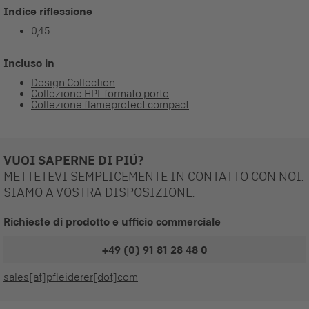
Indice riflessione
0,45
Incluso in
Design Collection
Collezione HPL formato porte
Collezione flameprotect compact
VUOI SAPERNE DI PIÚ?
METTETEVI SEMPLICEMENTE IN CONTATTO CON NOI.
SIAMO A VOSTRA DISPOSIZIONE.
Richieste di prodotto e ufficio commerciale
+49 (0) 91 81 28 48 0
sales[at]pfleiderer[dot]com