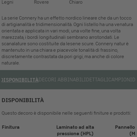
Legni
Rovere
Chiaro
La serie Connery ha un effetto nordico lineare che da un tocco
di artigianalità e tridimensionalità. Ogni listello ha una venatura
orientata e applicata in vari modi, una volte fine, una volta
marezzata, i bordi longitudinali sembrano arrotondati. Le
scanalature sono costituite da lesene scure. Connery natur è
mantenuto in una chiara e piacevole tonalità di frassino,
discretamente contrastata da pori grigi, ma anche di colore
naturale.
DECORI ABBINABILI
DETTAGLI
CAMPIONI
D
DISPONIBILITÀ
DISPONIBILITÀ
Questo decoro è disponibile nelle seguenti finiture e prodotti:
Finitura
Laminato ad alta
Pannello 
pressione (HPL)
(M