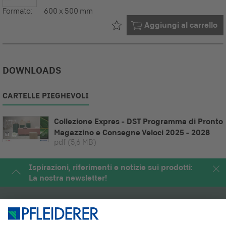
Formato:
600 x 500 mm
Già nel tuo
Aggiungi al carrello
DOWNLOADS
CARTELLE PIEGHEVOLI
Collezione Expres - DST Programma di Pronto
Magazzino e Consegne Veloci 2025 - 2028
pdf
(5,6 MB)
Ispirazioni, riferimenti e notizie sui prodotti:
La nostra newsletter!