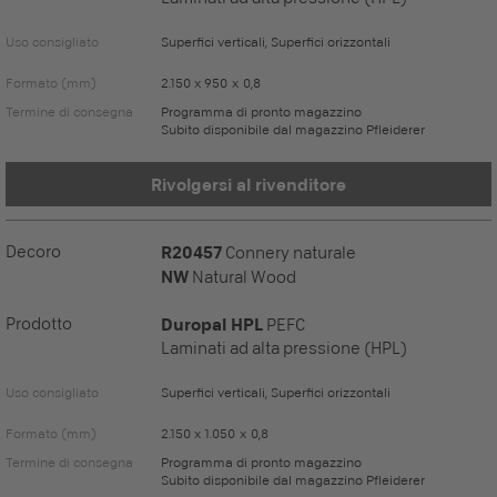
Uso consigliato
Superfici verticali, Superfici orizzontali
Formato (mm)
2.150 x 950 x 0,8
Termine di consegna
Programma di pronto magazzino
Subito disponibile dal magazzino Pfleiderer
Rivolgersi al rivenditore
Decoro
R20457
Connery naturale
NW
Natural Wood
Prodotto
Duropal HPL
PEFC
Laminati ad alta pressione (HPL)
Uso consigliato
Superfici verticali, Superfici orizzontali
Formato (mm)
2.150 x 1.050 x 0,8
Termine di consegna
Programma di pronto magazzino
Subito disponibile dal magazzino Pfleiderer