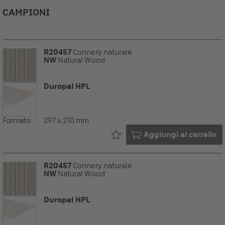
CAMPIONI
R20457
Connery naturale
NW
Natural Wood
Duropal HPL
Formato:
297 x 210 mm
Già nel tuo
Aggiungi al carrello
R20457
Connery naturale
NW
Natural Wood
Duropal HPL