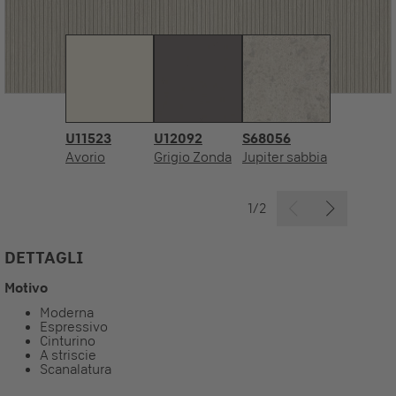
U11523
U12092
S68056
Avorio
Grigio Zonda
Jupiter sabbia
1/2
DETTAGLI
Motivo
Moderna
Espressivo
Cinturino
A striscie
Scanalatura