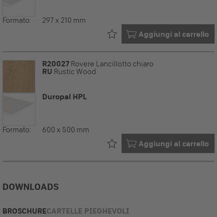
Formato:
297 x 210 mm
Già nel tuo
Aggiungi al carrello
R20027
Rovere Lancillotto chiaro
RU
Rustic Wood
Duropal HPL
Formato:
600 x 500 mm
Già nel tuo
Aggiungi al carrello
DOWNLOADS
BROSCHURE
CARTELLE PIEGHEVOLI