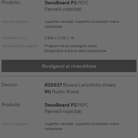
Prodotto
DecoBoard P2
PEFC
Pannelli nobilitati
Uso consigliato
Superfici verticali, Superfici orizzontali meno
sollecitate
Formato (mm)
2.800 x 2.100 x 10
Termine di consegna
Programma di consegne veloci
Disponibile a breve dalla produzione
Rivolgersi al rivenditore
Decoro
R20027
Rovere Lancillotto chiaro
RU
Rustic Wood
Prodotto
DecoBoard P2
PEFC
Pannelli nobilitati
Uso consigliato
Superfici verticali, Superfici orizzontali meno
sollecitate