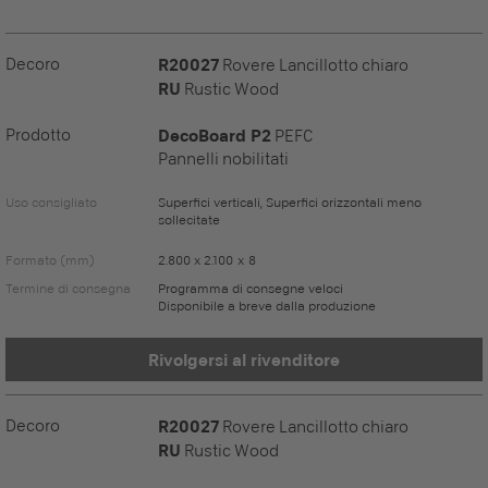
Decoro
R20027
Rovere Lancillotto chiaro
RU
Rustic Wood
Prodotto
DecoBoard P2
PEFC
Pannelli nobilitati
Uso consigliato
Superfici verticali, Superfici orizzontali meno
sollecitate
Formato (mm)
2.800 x 2.100 x 8
Termine di consegna
Programma di consegne veloci
Disponibile a breve dalla produzione
Rivolgersi al rivenditore
Decoro
R20027
Rovere Lancillotto chiaro
RU
Rustic Wood