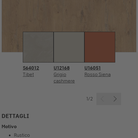
S64012
U12168
U16051
Tibet
Grigio
Rosso Siena
cashmere
1/2
DETTAGLI
Motivo
Rustico