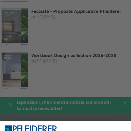
Facciate - Proposte Applicative Pfleiderer
pdf
(7,8 MB)
Workbook Design collection 2025–2028
pdf
(14,9 MB)
Ispirazioni, riferimenti e notizie sui prodotti:
La nostra newsletter!