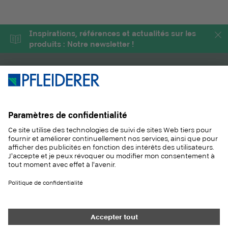
multicouche brillante de haute
au gonflement réduit (MR =
qualité et innovante
Moisture Resistant = avec des
composée d'une couche
valeurs de gonflement
Inspirations, références et actualités sur les
fonctionnelle à élasticité
améliorées en zone humide).
produits : Notre newsletter !
permanente pour les
applications verticales.
PRODUITS
MAGAZINE
SOLUTIONS
INFORMATIONS
DURABILITÉ
CONTACT
RÉFÉRENCES
ÉCHANTILLONS
Contact
Acheter
Mentions légales