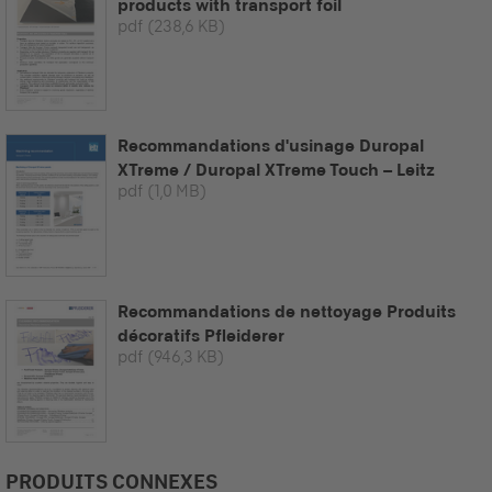
products with transport foil
pdf
(238,6 KB)
Recommandations d'usinage Duropal
XTreme / Duropal XTreme Touch – Leitz
pdf
(1,0 MB)
Recommandations de nettoyage Produits
décoratifs Pfleiderer
pdf
(946,3 KB)
PRODUITS CONNEXES