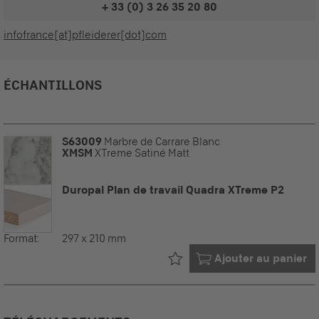
+ 33 (0) 3 26 35 20 80
infofrance[at]pfleiderer[dot]com
ÉCHANTILLONS
S63009
Marbre de Carrare Blanc
XMSM
XTreme Satiné Matt
Duropal Plan de travail Quadra XTreme P2
Format:
297 x 210 mm
Déjà dans votre
Ajouter au panier