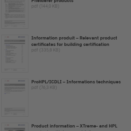
Pfleiderer products
pdf
(144,0 KB)
Information produit – Relevant product
certificates for building certification
pdf
(335,8 KB)
ProHPL/ICDLI – Informations techniques
pdf
(76,3 KB)
Product information – XTreme- and HPL