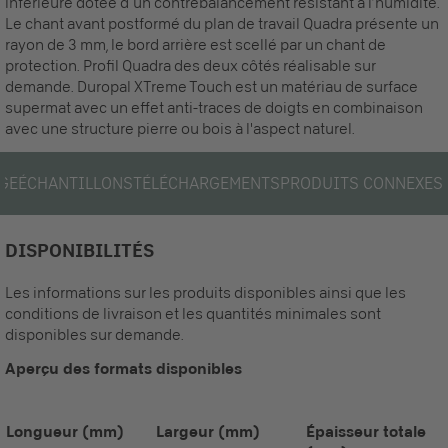
inférieure dotée d´un contrebalancement résistant à l’humidité.
Le chant avant postformé du plan de travail Quadra présente un
rayon de 3 mm, le bord arrière est scellé par un chant de
protection. Profil Quadra des deux côtés réalisable sur
demande. Duropal XTreme Touch est un matériau de surface
supermat avec un effet anti-traces de doigts en combinaison
avec une structure pierre ou bois à l'aspect naturel.
GE
ÉCHANTILLONS
TÉLÉCHARGEMENTS
PRODUITS CONNEXES
DISPONIBILITÉS
Les informations sur les produits disponibles ainsi que les
conditions de livraison et les quantités minimales sont
disponibles sur demande.
Aperçu des formats disponibles
Longueur
(mm)
Largeur
(mm)
Épaisseur totale