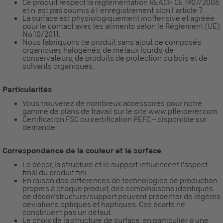
Ce produit respect la réglementation REACH CE 1907/2006
et n´est pas soumis á l´enregistrement slon l´article 7.
La surface est physiologiquement inoffensive et agréée
pour le contact avec les aliments selon le Réglement (UE)
No 10/2011.
Nous fabriquons ce produit sans ajout de composés
organiques halogénés, de métaux lourds, de
conservateurs, de produits de protection du bois et de
solvants organiques.
Particularités
Vous trouverez de nombreux accessoires pour notre
gamme de plans de travail sur le site www.pfleiderer.com.
Certification FSC ou certification PEFC – disponible sur
demande.
Correspondance de la couleur et la surface
Le décor, la structure et le support influencent l'aspect
final du produit fini.
En raison des différences de technologies de production
propres à chaque produit, des combinaisons identiques
de décor/structure/support peuvent présenter de légères
déviations optiques et haptiques. Ces écarts ne
constituent pas un défaut.
Le choix de la structure de surface, en particulier, a une