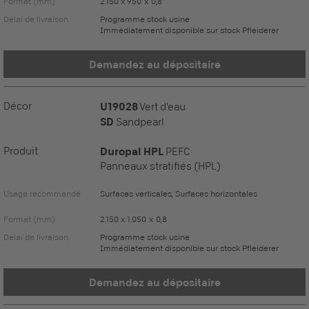
Format (mm)
2.150 x 950 x 0,8
Délai de livraison
Programme stock usine
Immédiatement disponible sur stock Pfleiderer
Demandez au dépositaire
Décor
U19028
Vert d'eau
SD
Sandpearl
Produit
Duropal HPL
PEFC
Panneaux stratifiés (HPL)
Usage recommandé
Surfaces verticales, Surfaces horizontales
Format (mm)
2.150 x 1.050 x 0,8
Délai de livraison
Programme stock usine
Immédiatement disponible sur stock Pfleiderer
Demandez au dépositaire