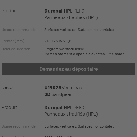
Produit
Duropal HPL
PEFC
Panneaux stratifiés (HPL)
Usage recommandé
Surfaces verticales, Surfaces horizontales
Format (mm)
2.150 x 915 x 0,8
Délai de livraison
Programme stock usine
Immédiatement disponible sur stock Pfleiderer
Demandez au dépositaire
Décor
U19028
Vert d'eau
SD
Sandpearl
Produit
Duropal HPL
PEFC
Panneaux stratifiés (HPL)
Usage recommandé
Surfaces verticales, Surfaces horizontales