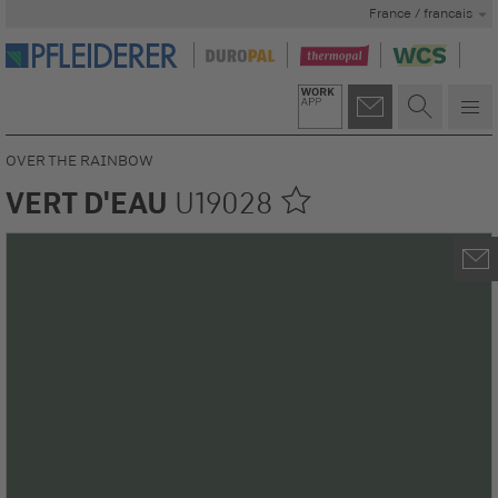
France / francais
OVER THE RAINBOW
VERT D'EAU
U19028