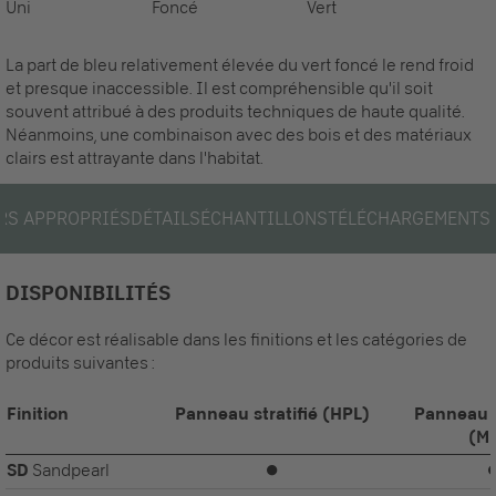
Uni
Foncé
Vert
La part de bleu relativement élevée du vert foncé le rend froid
et presque inaccessible. Il est compréhensible qu'il soit
souvent attribué à des produits techniques de haute qualité.
Néanmoins, une combinaison avec des bois et des matériaux
clairs est attrayante dans l'habitat.
RS APPROPRIÉS
DÉTAILS
ÉCHANTILLONS
TÉLÉCHARGEMENTS
DISPONIBILITÉS
Ce décor est réalisable dans les finitions et les catégories de
produits suivantes :
Finition
Panneau stratifié (HPL)
Panneau 
(M
SD
Sandpearl
⏺