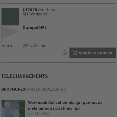
U19028
Vert d'eau
SD
Sandpearl
Duropal HPL
Format:
297 x 210 mm
Déjà dans votre
Ajouter au panier
TÉLÉCHARGEMENTS
BROCHURES
CARTES DÉPLIANTES
Workbook Collection design panneaux
mélaminés et stratifiés hpl
pdf
(15,1 MB)