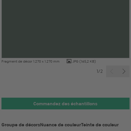
Fragment de décor 1.270 x 1.270 mm
JPG
(165,2 KB)
1/2
Commandez des échantillons
Groupe de décors
Nuance de couleur
Teinte de couleur