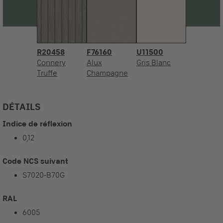
R20458
F76160
U11500
Connery
Alux
Gris Blanc
Truffe
Champagne
DÉTAILS
Indice de réflexion
0,12
Code NCS suivant
S7020-B70G
RAL
6005