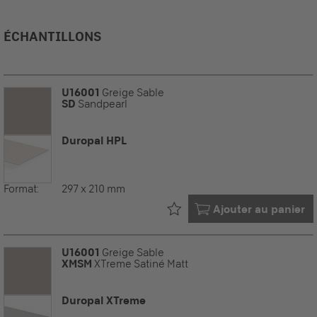
ÉCHANTILLONS
U16001
Greige Sable
SD
Sandpearl
Duropal HPL
Format:
297 x 210 mm
Déjà dans votre
Ajouter au panier
U16001
Greige Sable
XMSM
XTreme Satiné Matt
Duropal XTreme