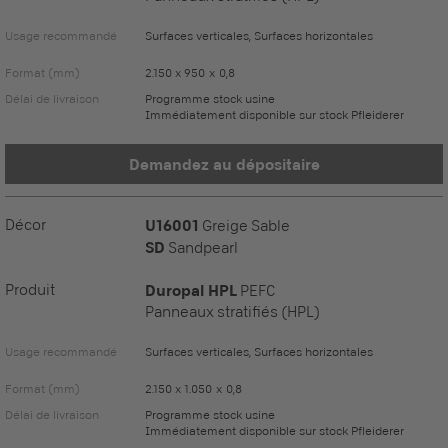
Usage recommandé
Surfaces verticales, Surfaces horizontales
Format (mm)
2.150 x 950 x 0,8
Délai de livraison
Programme stock usine
Immédiatement disponible sur stock Pfleiderer
Demandez au dépositaire
Décor
U16001
Greige Sable
SD
Sandpearl
Produit
Duropal HPL
PEFC
Panneaux stratifiés (HPL)
Usage recommandé
Surfaces verticales, Surfaces horizontales
Format (mm)
2.150 x 1.050 x 0,8
Délai de livraison
Programme stock usine
Immédiatement disponible sur stock Pfleiderer