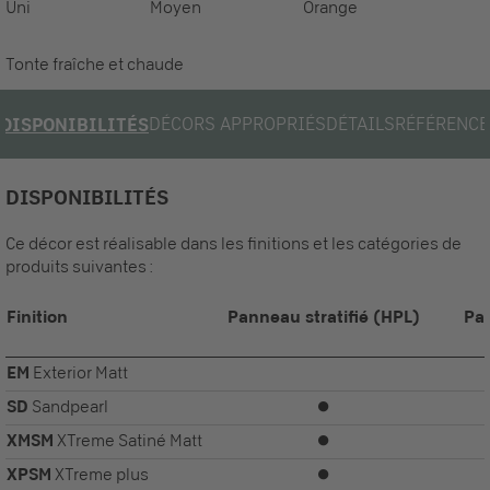
Uni
Moyen
Orange
Tonte fraîche et chaude
DÉCORS APPROPRIÉS
DÉTAILS
RÉFÉRENCE
DISPONIBILITÉS
DISPONIBILITÉS
Ce décor est réalisable dans les finitions et les catégories de
produits suivantes :
Finition
Panneau stratifié (HPL)
Pa
EM
Exterior Matt
SD
Sandpearl
⏺
XMSM
XTreme Satiné Matt
⏺
XPSM
XTreme plus
⏺