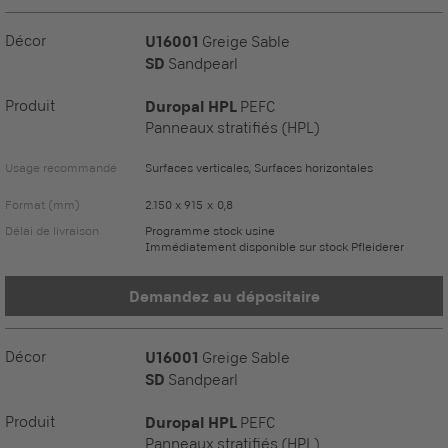
Décor
U16001
Greige Sable
SD
Sandpearl
Produit
Duropal HPL
PEFC
Panneaux stratifiés (HPL)
Usage recommandé
Surfaces verticales, Surfaces horizontales
Format (mm)
2.150 x 915 x 0,8
Délai de livraison
Programme stock usine
Immédiatement disponible sur stock Pfleiderer
Demandez au dépositaire
Décor
U16001
Greige Sable
SD
Sandpearl
Produit
Duropal HPL
PEFC
Panneaux stratifiés (HPL)