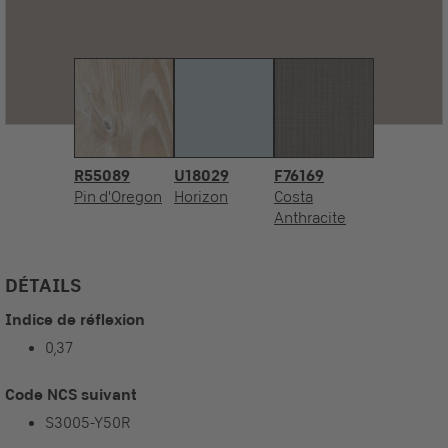
R55089
U18029
F76169
Pin d'Oregon
Horizon
Costa
Anthracite
DÉTAILS
Indice de réflexion
0,37
Code NCS suivant
S3005-Y50R