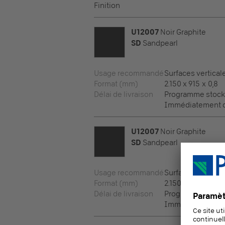
Finition
U12007
Noir Graphite
SD
Sandpearl
Usage recommandé
Surfaces vertical
Format (mm)
2.150 x 915 x 0,8
Délai de livraison
Programme stock
Immédiatement di
U12007
Noir Graphite
SD
Sandpearl
Usage recommandé
Surfaces vertical
Format (mm)
2.150 x 950 x 0,8
Délai de livraison
Programme stock
Immédiatement di