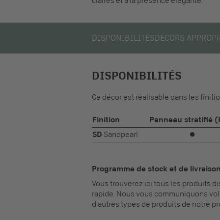
claires et à la présence élégante.
DISPONIBILITÉS
DÉCORS APPROP
DISPONIBILITÉS
Ce décor est réalisable dans les finiti
Finition
Panneau stratifié 
SD
Sandpearl
⏺
Programme de stock et de livraiso
Vous trouverez ici tous les produits 
rapide. Nous vous communiquons volo
d'autres types de produits de notre p