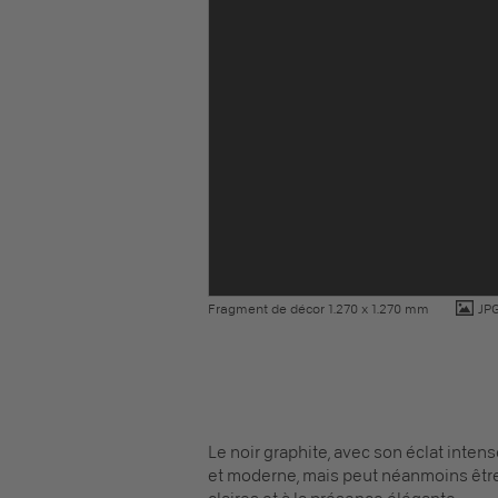
Fragment de décor 1.270 x 1.270 mm
JP
Le noir graphite, avec son éclat intens
et moderne, mais peut néanmoins être