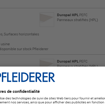
Duropal HPL
PEFC
Panneaux stratifiés (HPL)
es, Surfaces horizontales
 usine
sponible sur stock Pfleiderer
Duropal HPL
PEFC
Panneaux stratifiés (HPL)
es, Surfaces horizontales
 usine
sponible sur stock Pfleiderer