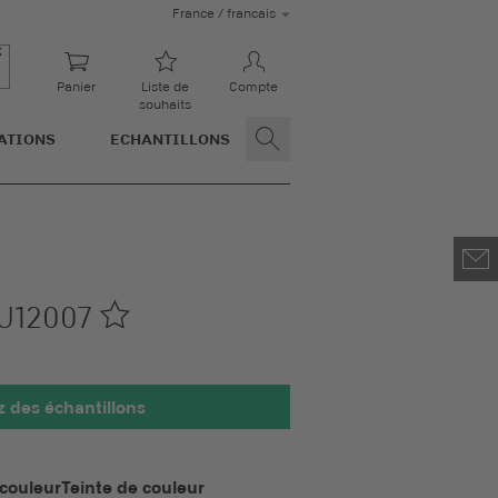
France / francais
Panier
Liste de
Compte
souhaits
ATIONS
ECHANTILLONS
U12007
des échantillons
 100 x 100 mm
couleur
Teinte de couleur