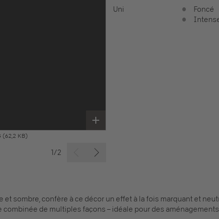
Uni
Foncé
Intens
G
(62,2 KB)
1/2
e et sombre, confère à ce décor un effet à la fois marquant et neut
 combinée de multiples façons – idéale pour des aménagements i