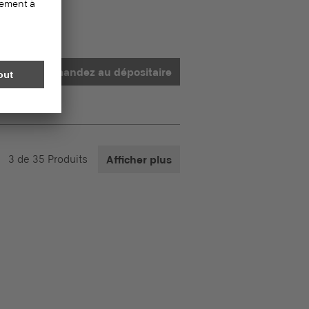
Demandez au dépositaire
3
de
35
Produits
Afficher plus