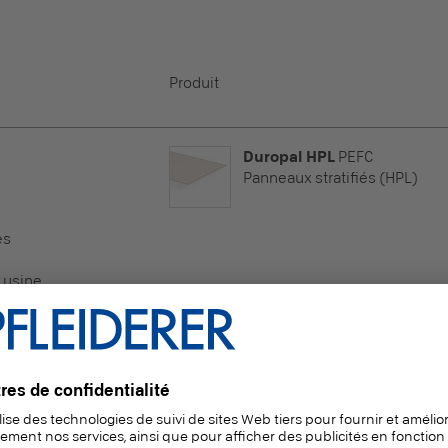
Produit
Duropal HPL
PEFC
Panneaux stratifiés (HPL)
es
 usine
sponible sur stock Pfleiderer
Duropal HPL
PEFC
Panneaux stratifiés (HPL)
es