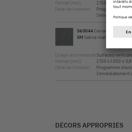
Format (mm)
2.150 x 950 x 0,8
Délai de livraison
Programme stock
Immédiatement di
S63044
Caviar Noir
SM
Satiné matt
Usage recommandé
Surfaces vertical
Format (mm)
2.150 x 1.050 x 0,8
Délai de livraison
Programme stock
Immédiatement di
DÉCORS APPROPRIÉS