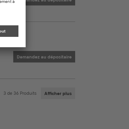
Demandez au dépositaire
3
de
36
Produits
Afficher plus