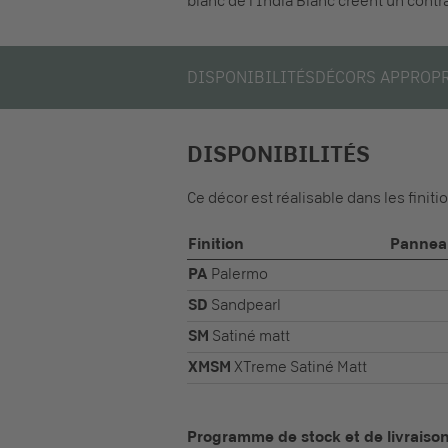
blanc de l’India Blanc créent un contr
DISPONIBILITÉS
DÉCORS APPROP
DISPONIBILITÉS
Ce décor est réalisable dans les finiti
Finition
Panneau
PA
Palermo
SD
Sandpearl
SM
Satiné matt
XMSM
XTreme Satiné Matt
Programme de stock et de livraiso