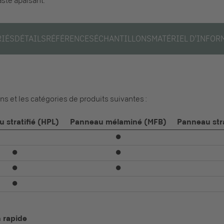
aste apaisant.
RIÉS
DÉTAILS
RÉFÉRENCES
ÉCHANTILLONS
MATÉRIEL D'INFOR
ons et les catégories de produits suivantes :
 stratifié (HPL)
Panneau mélaminé (MFB)
Panneau str
⏺
⏺
⏺
⏺
⏺
⏺
n rapide