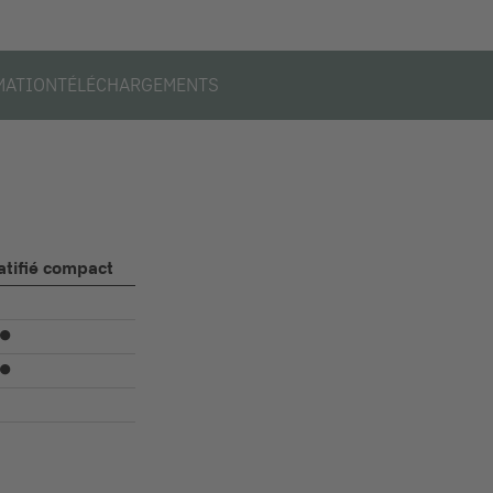
MATION
TÉLÉCHARGEMENTS
atifié compact
⏺
⏺