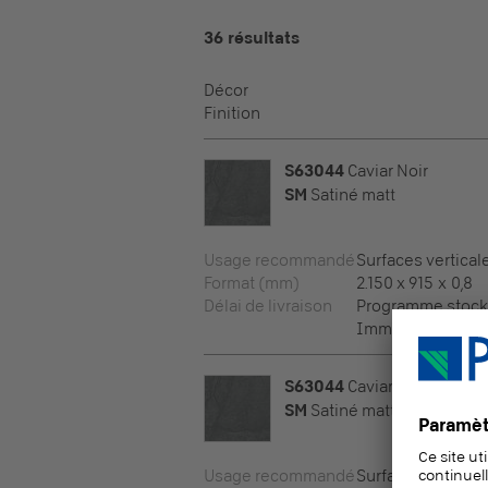
36 résultats
Décor
Finition
S63044
Caviar Noir
SM
Satiné matt
Usage recommandé
Surfaces vertical
Format (mm)
2.150 x 915 x 0,8
Délai de livraison
Programme stock
Immédiatement di
S63044
Caviar Noir
SM
Satiné matt
Usage recommandé
Surfaces vertical