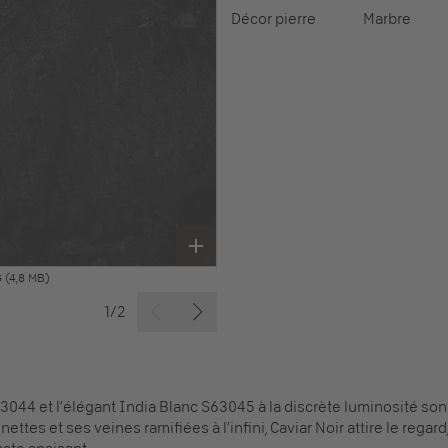
Décor pierre
Marbre
G
(4,8 MB)
1/2
3044 et l’élégant India Blanc S63045 à la discrète luminosité son
ttes et ses veines ramifiées à l’infini, Caviar Noir attire le rega