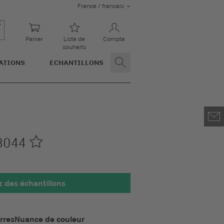
France / francais
Panier
Liste de
Compte
souhaits
ATIONS
ECHANTILLONS
3044
des échantillons
 100 x 100 mm
rres
Nuance de couleur