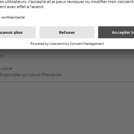
 usine
sponible sur stock Pfleiderer
Duropal HPL
PEFC
Panneaux stratifiés (HPL)
es
 usine
sponible sur stock Pfleiderer