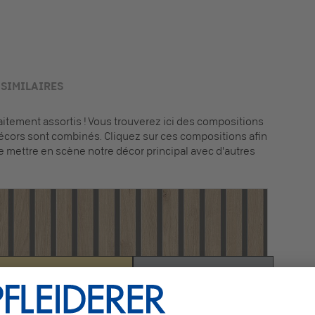
SIMILAIRES
tement assortis ! Vous trouverez ici des compositions
écors sont combinés. Cliquez sur ces compositions afin
e mettre en scène notre décor principal avec d'autres