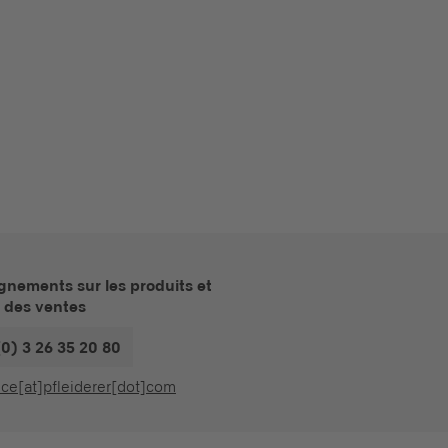
gnements sur les produits et
e des ventes
(0) 3 26 35 20 80
nce[at]pfleiderer[dot]com