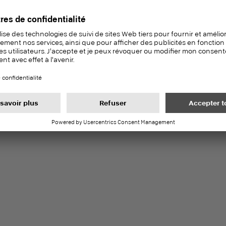
15006
U12080
oy
Tonnerre