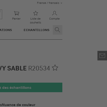
France / francais
Panier
Liste de
Compte
souhaits
ATIONS
ECHANTILLONS
VY SABLE
R20534
des échantillons
 100 x 100 mm
is
Nuance de couleur