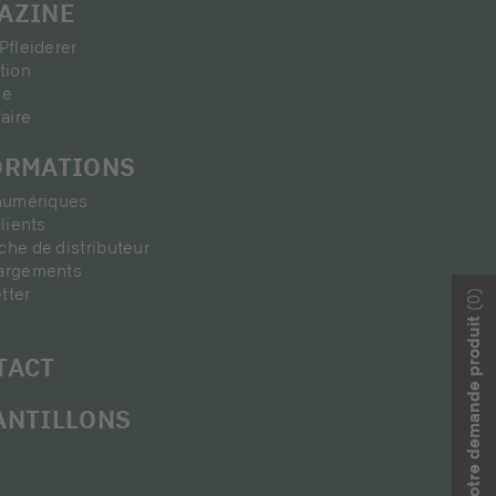
AZINE
Pfleiderer
tion
ie
faire
ORMATIONS
 numériques
clients
he de distributeur
argements
tter
(0)
Votre demande produit
TACT
ANTILLONS