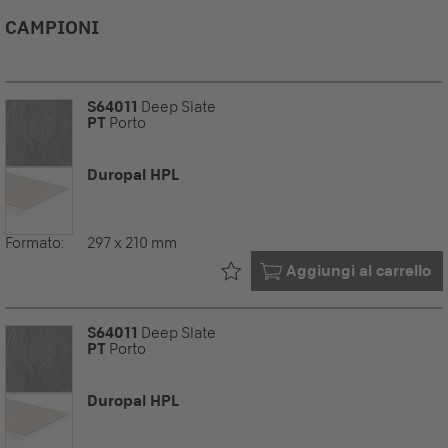
CAMPIONI
S64011
Deep Slate
PT
Porto
Duropal HPL
Formato:
297 x 210 mm
Già nel tuo
Aggiungi al carrello
S64011
Deep Slate
PT
Porto
Duropal HPL