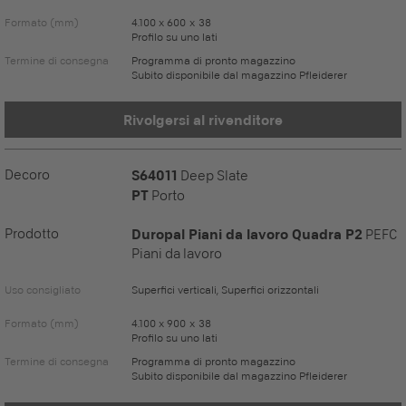
Formato (mm)
4.100 x 600 x 38
Profilo su uno lati
Termine di consegna
Programma di pronto magazzino
Subito disponibile dal magazzino Pfleiderer
Rivolgersi al rivenditore
Decoro
S64011
Deep Slate
PT
Porto
Prodotto
Duropal Piani da lavoro Quadra P2
PEFC
Piani da lavoro
Uso consigliato
Superfici verticali, Superfici orizzontali
Formato (mm)
4.100 x 900 x 38
Profilo su uno lati
Termine di consegna
Programma di pronto magazzino
Subito disponibile dal magazzino Pfleiderer