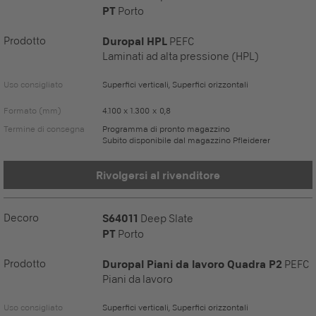
PT
Porto
Prodotto
Duropal HPL
PEFC
Laminati ad alta pressione (HPL)
Uso consigliato
Superfici verticali, Superfici orizzontali
Formato (mm)
4.100 x 1.300 x 0,8
Termine di consegna
Programma di pronto magazzino
Subito disponibile dal magazzino Pfleiderer
Rivolgersi al rivenditore
Decoro
S64011
Deep Slate
PT
Porto
Prodotto
Duropal Piani da lavoro Quadra P2
PEFC
Piani da lavoro
Uso consigliato
Superfici verticali, Superfici orizzontali