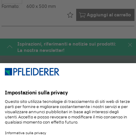
Formato:
600 x 500 mm
Già nel tuo
Aggiungi al carrello
Ispirazioni, riferimenti e notizie sui prodotti:
La nostra newsletter!
PRODOTTI
RIVISTA
APPLICAZIONI
SERVIZIO
SOSTENIBILITA
CONTATTO
REFERENZE
E-SHOP