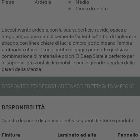
Pietre
Ardesia
Medio
Gioco di colore
L'accattivante ardesia, con la sua superficie ruvida, opaca e
irregolare, appare semplicemente “autentica”. I bordi taglienti a
strappo, con linee chiare di luci e ombre, sottolineano l'ampia
profondità ottica. Il tono neutro di grigio permette qualsiasi
combinazione di materiali e colori. Il Deep Slate è perfetto per
le superfici orizzontali dei mobili e per le grandi superfici delle
pareti della stanza.
DISPONIBILITÀ
DECORI ABBINABILI
DETTAGLI
CAMPIONI
DISPONIBILITÀ
Questo decoro è disponibile nelle seguenti finiture e prodotti:
Finitura
Laminato ad alta
Pannello 