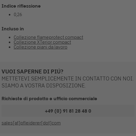
Indice riflessione
0,26
Incluso in
Collezione flameprotect compact
Collezione XTerior compact
Collezione piani da lavoro
VUOI SAPERNE DI PIÚ?
METTETEVI SEMPLICEMENTE IN CONTATTO CON NOI.
SIAMO A VOSTRA DISPOSIZIONE.
Richieste di prodotto e ufficio commerciale
+49 (0) 91 81 28 48 0
sales[at]pfleiderer[dot]com