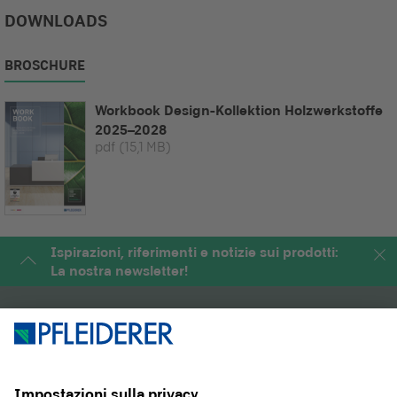
DOWNLOADS
BROSCHURE
Workbook Design-Kollektion Holzwerkstoffe
2025–2028
pdf
(15,1 MB)
Ispirazioni, riferimenti e notizie sui prodotti:
La nostra newsletter!
PRODOTTI
RIVISTA