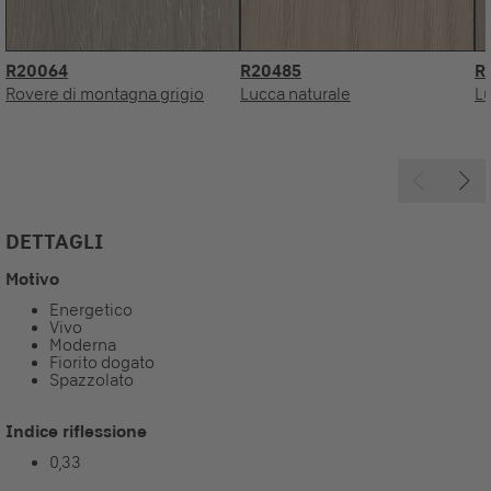
R20064
R20485
R
Rovere di montagna grigio
Lucca naturale
L
DETTAGLI
Motivo
Energetico
Vivo
Moderna
Fiorito dogato
Spazzolato
Indice riflessione
0,33