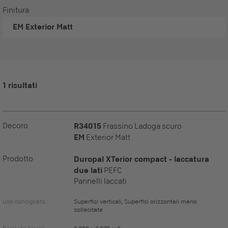
Finitura
EM
Exterior Matt
1 risultati
Decoro
R34015
Frassino Ladoga scuro
EM
Exterior Matt
Prodotto
Duropal XTerior compact - laccatura
due lati
PEFC
Pannelli laccati
Uso consigliato
Superfici verticali, Superfici orizzontali meno
sollecitate