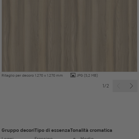
Ritaglio per decoro 1.270 x 1.270 mm
JPG
(5,2 MB)
1/2
Gruppo decori
Tipo di essenza
Tonalità cromatica
Legni
Frassino
Medio