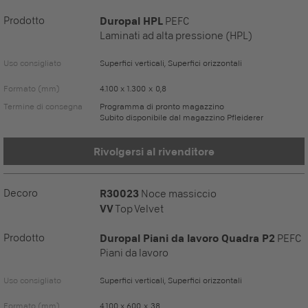
Prodotto
Duropal HPL
PEFC
Laminati ad alta pressione (HPL)
Uso consigliato
Superfici verticali, Superfici orizzontali
Formato (mm)
4.100 x 1.300 x 0,8
Termine di consegna
Programma di pronto magazzino
Subito disponibile dal magazzino Pfleiderer
Rivolgersi al rivenditore
Decoro
R30023
Noce massiccio
VV
Top Velvet
Prodotto
Duropal Piani da lavoro Quadra P2
PEFC
Piani da lavoro
Uso consigliato
Superfici verticali, Superfici orizzontali
Formato (mm)
4.100 x 600 x 38