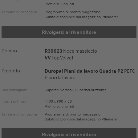
Profilo su uno lati
Termine di consegna
Programma di pronto magazzino
Subito disponibile dal magazzino Pfleiderer
Rivolgersi al rivenditore
Decoro
R30023
Noce massiccio
VV
Top Velvet
Prodotto
Duropal Piani da lavoro Quadra P2
PEFC
Piani da lavoro
Uso consigliato
Superfici verticali, Superfici orizzontali
Formato (mm)
4.100 x 900 x 38
Profilo su uno lati
Termine di consegna
Programma di pronto magazzino
Subito disponibile dal magazzino Pfleiderer
Rivolgersi al rivenditore