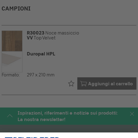
CAMPIONI
R30023
Noce massiccio
VV
Top Velvet
Duropal HPL
Formato:
297 x 210 mm
Già nel tuo
Aggiungi al carrello
Ispirazioni, riferimenti e notizie sui prodotti:
La nostra newsletter!