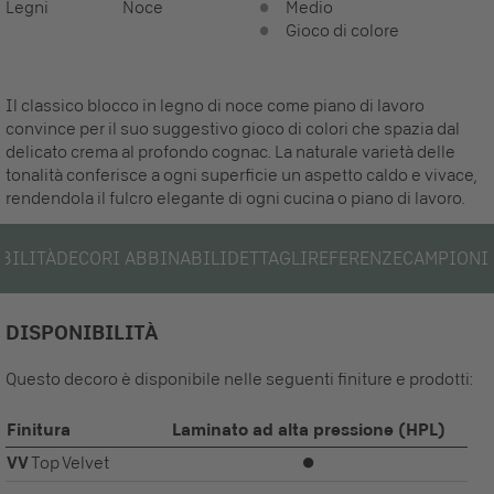
Legni
Noce
Medio
Gioco di colore
Il classico blocco in legno di noce come piano di lavoro
convince per il suo suggestivo gioco di colori che spazia dal
delicato crema al profondo cognac. La naturale varietà delle
tonalità conferisce a ogni superficie un aspetto caldo e vivace,
rendendola il fulcro elegante di ogni cucina o piano di lavoro.
BILITÀ
DECORI ABBINABILI
DETTAGLI
REFERENZE
CAMPIONI
DISPONIBILITÀ
Questo decoro è disponibile nelle seguenti finiture e prodotti:
Finitura
Laminato ad alta pressione (HPL)
VV
Top Velvet
⏺