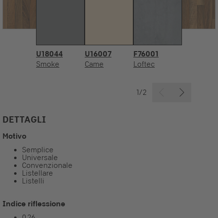
U18044
U16007
F76001
Smoke
Came
Loftec
1/2
DETTAGLI
Motivo
Semplice
Universale
Convenzionale
Listellare
Listelli
Indice riflessione
0,26