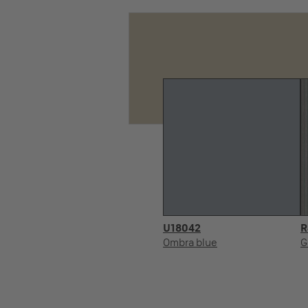
U18042
R
Ombra blue
G