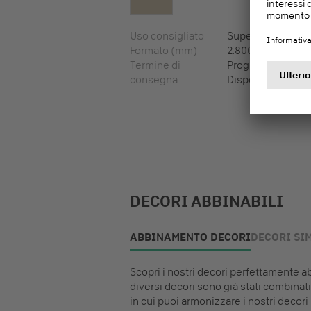
Uso consigliato
Superfici verticali
Formato (mm)
2.800 x 2.070 x 11,
Termine di
Programma di co
consegna
Disponibile a bre
DECORI ABBINABILI
ABBINAMENTO DECORI
DECORI SIM
Scopri i nostri decori perfettamente abb
diversi decori sono già stati combinati 
in cui puoi armonizzare i nostri decori 