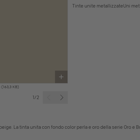
Tinte unite metallizzate
Uni met
G
(163,3 KB)
1/2
beige. La tinta unita con fondo color perla e oro della serie Oro e 