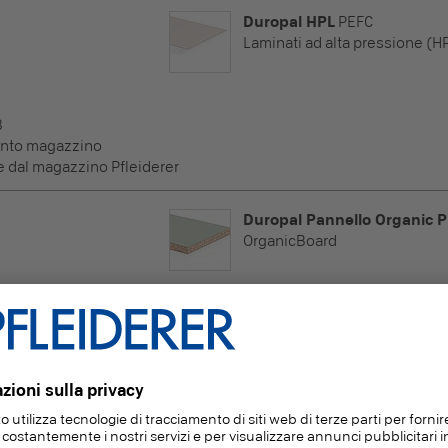
Duropal HPL
PEFC
Laminati ad alta pressione (H
8
onto magazzino
e dal magazzino Pfleiderer
Duropal Pannello Organic P
OrganicBoard
6
nsegne veloci
ve dalla produzione
Duropal Pannello Organic P
OrganicBoard