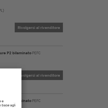
PL)
Rivolgersi al rivenditore
ure P2 bilaminato
PEFC
Rivolgersi al rivenditore
ure P2 bilaminato
PEFC