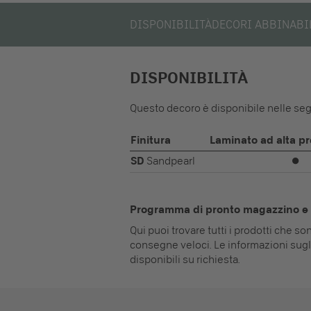
DISPONIBILITÀ
DECORI ABBINABI
DISPONIBILITÀ
Questo decoro è disponibile nelle segu
Finitura
Laminato ad alta p
SD
Sandpearl
⏺
Programma di pronto magazzino e 
Qui puoi trovare tutti i prodotti che s
consegne veloci. Le informazioni sugl
disponibili su richiesta.