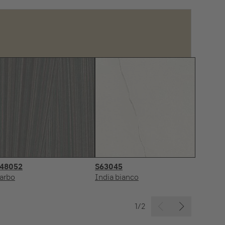
48052
S63045
R
arbo
India bianco
No
1/2