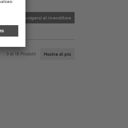
Rivolgersi al rivenditore
3
di
18
Prodotti
Mostra di più