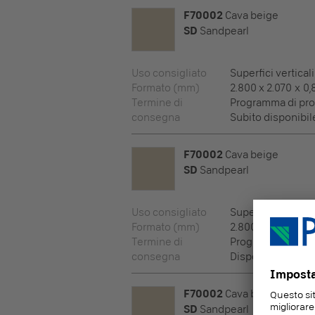
F70002
Cava beige
SD
Sandpearl
Uso consigliato
Superfici verticali
Formato (mm)
2.800 x 2.070 x 0,
Termine di
Programma di pr
consegna
Subito disponibil
F70002
Cava beige
SD
Sandpearl
Uso consigliato
Superfici verticali
Formato (mm)
2.800 x 2.070 x 9,
Termine di
Programma di co
consegna
Disponibile a bre
F70002
Cava beige
SD
Sandpearl