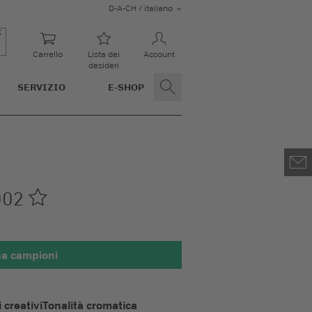
D-A-CH / italiano
Carrello
Lista dei
Account
desideri
SERVIZIO
E-SHOP
002
na campioni
100 x 100 mm
 creativi
Tonalità cromatica