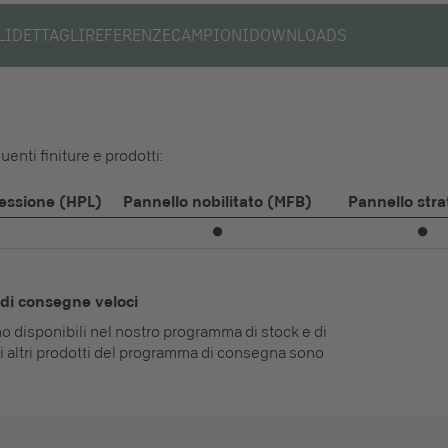
LI
DETTAGLI
REFERENZE
CAMPIONI
DOWNLOADS
enti finiture e prodotti:
ressione (HPL)
Pannello nobilitato (MFB)
Pannello strat
⏺
⏺
di consegne veloci
ono disponibili nel nostro programma di stock e di
i altri prodotti del programma di consegna sono