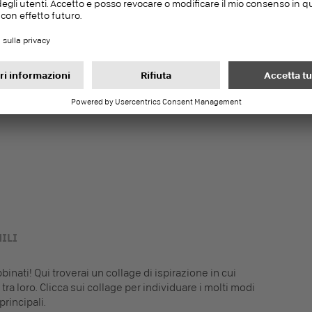
6
nsegne veloci
ve dalla produzione
ILI
inati! Qui troverai un collage di ispirazione in cui
tra loro. Clicca sui collage per individuare i molti modi
principali.