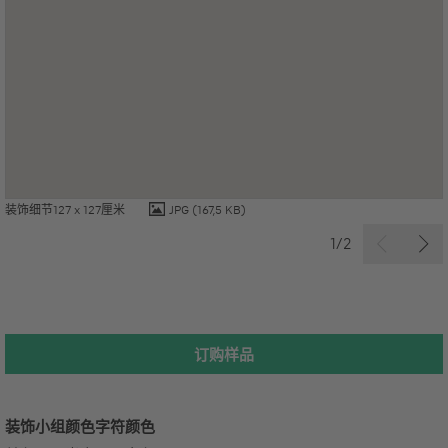
装饰细节127 x 127厘米
JPG
(167,5 KB)
1/2
订购样品
装饰小组
颜色字符
颜色