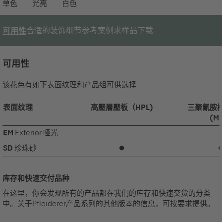
单色
光亮
白色
合适的装饰
细节
参考案例
求样品
下载
可用性
可用性
该花色有如下表面纹理和产品组可供选择
表面纹理
高壓層壓板（HPL)
三聚氰胺
(M
EM
Exterior 哑光
SD
珍珠砂
⏺
库存和快速交付品种
在这里，你会发现所有的产品都在我们的库存和快速交货的分类
中。关于Pfleiderer产品系列的其他版本的信息，可按要求提供。