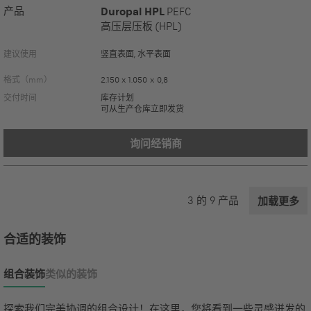
产品
Duropal HPL
PEFC
高压层压板 (HPL)
建议使用
竖直表面, 水平表面
格式（mm）
2.150 x 1.050 x 0,8
交付时间
库存计划
可从生产仓库立即发货
询问经销商
3
的
9
产品
加载更多
合适的装饰
组合装饰
类似的装饰
探索我们完美协调的组合设计！在这里，您将看到一些灵感迸发的