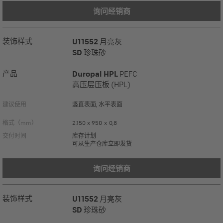
询问经销商
装饰样式
U11552
月亮灰
SD
珍珠砂
产品
Duropal HPL
PEFC
高压层压板 (HPL)
建议使用
竖直表面, 水平表面
格式（mm）
2.150 x 950 x 0,8
交付时间
库存计划
可从生产仓库立即发货
询问经销商
装饰样式
U11552
月亮灰
SD
珍珠砂