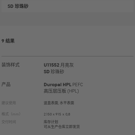
SD
珍珠砂
9 结果
装饰样式
U11552
月亮灰
SD
珍珠砂
产品
Duropal HPL
PEFC
高压层压板 (HPL)
建议使用
竖直表面, 水平表面
格式（mm）
2.150 x 915 x 0,8
交付时间
库存计划
可从生产仓库立即发货