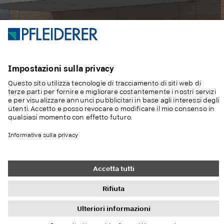
Australia
english
中华人民共和国
中国
Formato
Decorazioni
Struttura
Prodotto
Fi
Facciata inferiore
(mm)
Alle anderen
english
Länder
EM
2800
So
x 2070
in
Exterior Matt
Ri
U12044
Duropal
co
XTerior
Grigio
pu
compact
delfino
U12044
R20038
Sottostruttura in
Sottostruttura in
laccatura
Grigio delfino
Rovere Chalet naturale
Casa unifamiliare
Edificio residenziale a
Schema di
Schema di
alluminio Rivetto 16 mm
alluminio Rivetto 16 mm
un lato, 8
più piani
occupazione 1
occupazione 1
Campione
mm
con bussole a punto
con bussole a punto
d'ordine
Cambiare il decoro
Cambiare il decoro
Ruotare il
fisso
fisso
decoro
Condividere
Condividere
EM
2800
So
0
100
x 2070
in
Exterior Matt
0
100
Schema di
Schema di
Carrello
Confronto
Risparmiare
Stampa
Schermo intero
Contatto
Istruzione
IT
Ri