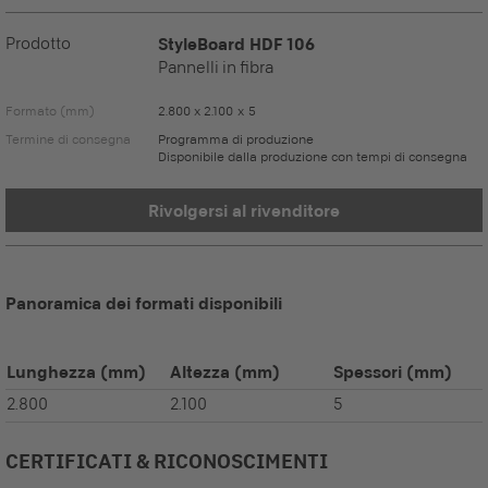
Prodotto
StyleBoard HDF 106
Pannelli in fibra
Formato (mm)
2.800 x 2.100 x 5
Termine di consegna
Programma di produzione
Disponibile dalla produzione con tempi di consegna
Rivolgersi al rivenditore
Panoramica dei formati disponibili
Lunghezza
(mm)
Altezza
(mm)
Spessori
(mm)
2.800
2.100
5
CERTIFICATI & RICONOSCIMENTI