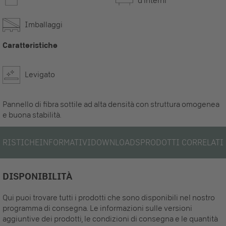
d’interni
Imballaggi
Caratteristiche
Levigato
Pannello di fibra sottile ad alta densità con struttura omogenea
e buona stabilità.
ERISTICHE
INFORMATIVI
DOWNLOADS
PRODOTTI CORRELATI
DISPONIBILITÀ
Qui puoi trovare tutti i prodotti che sono disponibili nel nostro
programma di consegna. Le informazioni sulle versioni
aggiuntive dei prodotti, le condizioni di consegna e le quantità