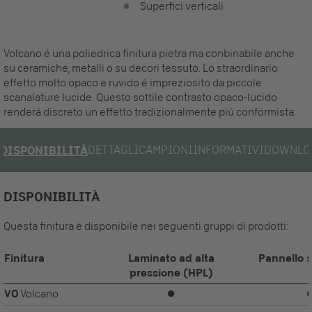
Superfici verticali
Volcano é una poliedrica finitura pietra ma conbinabile anche
su ceramiche, metalli o su decori tessuto. Lo straordinario
effetto molto opaco e ruvido é impreziosito da piccole
scanalature lucide. Questo sottile contrasto opaco-lucido
renderá discreto un effetto tradizionalmente piú conformista.
DETTAGLI
CAMPIONI
INFORMATIVI
DOWNLO
DISPONIBILITÀ
DISPONIBILITÀ
Questa finitura è disponibile nei seguenti gruppi di prodotti:
Finitura
Laminato ad alta
Pannello s
pressione (HPL)
VO
Volcano
⏺