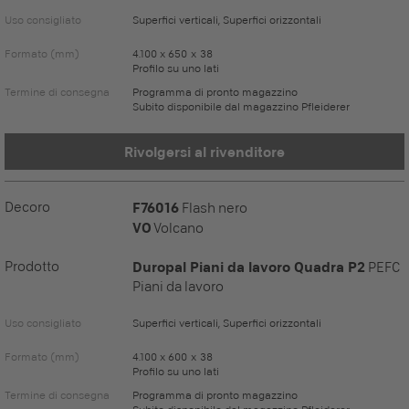
Uso consigliato
Superfici verticali, Superfici orizzontali
Formato (mm)
4.100 x 650 x 38
Profilo su uno lati
Termine di consegna
Programma di pronto magazzino
Subito disponibile dal magazzino Pfleiderer
Rivolgersi al rivenditore
Decoro
F76016
Flash nero
VO
Volcano
Prodotto
Duropal Piani da lavoro Quadra P2
PEFC
Piani da lavoro
Uso consigliato
Superfici verticali, Superfici orizzontali
Formato (mm)
4.100 x 600 x 38
Profilo su uno lati
Termine di consegna
Programma di pronto magazzino