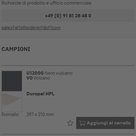
Richieste di prodotto e ufficio commerciale
+49 (0) 91 81 28 48 0
sales[at]pfleiderer[dot]com
CAMPIONI
U12000
Nero vulcano
VO
Volcano
Duropal HPL
Formato:
297 x 210 mm
Già nel tuo
Aggiungi al carrello