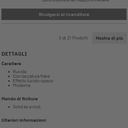
Subito disponibile dal magazzino Pfleiderer
Rivolgersi al rivenditore
3
di
21
Prodotti
Mostra di più
DETTAGLI
Carattere
Ruvida
Con laccatura flake
Effetto lucido-opaco
Moderna
Mondo di finiture
Solid as a rock
Ulteriori informazioni