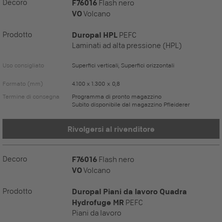
Decoro
F76016
Flash nero
VO
Volcano
Prodotto
Duropal HPL
PEFC
Laminati ad alta pressione (HPL)
Uso consigliato
Superfici verticali, Superfici orizzontali
Formato (mm)
4.100 x 1.300 x 0,8
Termine di consegna
Programma di pronto magazzino
Subito disponibile dal magazzino Pfleiderer
Rivolgersi al rivenditore
Decoro
F76016
Flash nero
VO
Volcano
Prodotto
Duropal Piani da lavoro Quadra
Hydrofuge MR
PEFC
Piani da lavoro