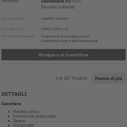
Prodotto
DecoBoard P2
PEFC
Pannelli nobilitati
Uso consigliato
Superfici verticali
Formato (mm)
2.800 x 2.100 x 12
Termine di consegna
Programma di consegne veloci
Disponibile a breve dalla produzione
Rivolgersi al rivenditore
3
di
287
Prodotti
Mostra di più
DETTAGLI
Carattere
Metallo ottico
Finemente spazzolato
Opaca
Universale