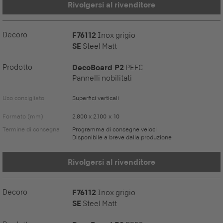
Rivolgersi al rivenditore
Decoro
F76112
Inox grigio
SE
Steel Matt
Prodotto
DecoBoard P2
PEFC
Pannelli nobilitati
Uso consigliato
Superfici verticali
Formato (mm)
2.800 x 2.100 x 10
Termine di consegna
Programma di consegne veloci
Disponibile a breve dalla produzione
Rivolgersi al rivenditore
Decoro
F76112
Inox grigio
SE
Steel Matt