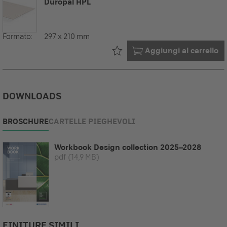
Duropal HPL
Formato:
297 x 210 mm
Già nel tuo
Aggiungi al carrello
DOWNLOADS
BROSCHURE
CARTELLE PIEGHEVOLI
Workbook Design collection 2025–2028
pdf
(14,9 MB)
FINITURE SIMILI