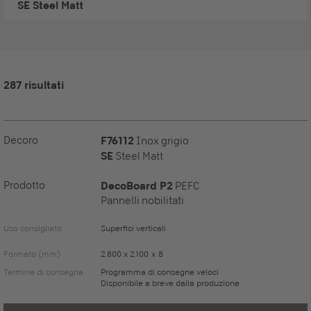
SE
Steel Matt
287 risultati
Decoro
F76112
Inox grigio
SE
Steel Matt
Prodotto
DecoBoard P2
PEFC
Pannelli nobilitati
Uso consigliato
Superfici verticali
Formato (mm)
2.800 x 2.100 x 8
Termine di consegna
Programma di consegne veloci
Disponibile a breve dalla produzione