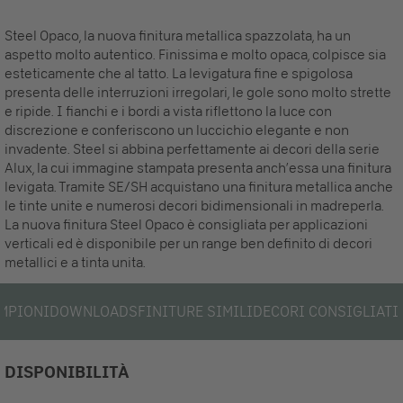
Steel Opaco, la nuova finitura metallica spazzolata, ha un
aspetto molto autentico. Finissima e molto opaca, colpisce sia
esteticamente che al tatto. La levigatura fine e spigolosa
presenta delle interruzioni irregolari, le gole sono molto strette
e ripide. I fianchi e i bordi a vista riflettono la luce con
discrezione e conferiscono un luccichio elegante e non
invadente. Steel si abbina perfettamente ai decori della serie
Alux, la cui immagine stampata presenta anch’essa una finitura
levigata. Tramite SE/SH acquistano una finitura metallica anche
le tinte unite e numerosi decori bidimensionali in madreperla.
La nuova finitura Steel Opaco è consigliata per applicazioni
verticali ed è disponibile per un range ben definito di decori
metallici e a tinta unita.
MPIONI
DOWNLOADS
FINITURE SIMILI
DECORI CONSIGLIATI
DISPONIBILITÀ