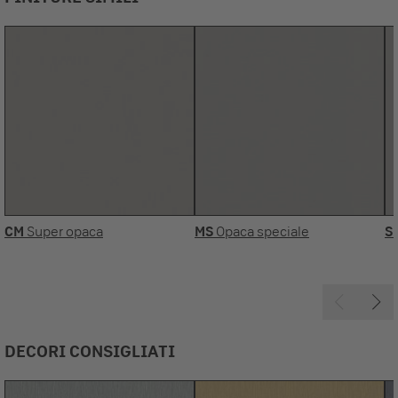
CM
Super opaca
MS
Opaca speciale
S
DECORI CONSIGLIATI