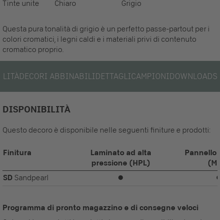
Tinte unite
Chiaro
Grigio
Questa pura tonalità di grigio è un perfetto passe-partout per i
colori cromatici, i legni caldi e i materiali privi di contenuto
cromatico proprio.
ILITÀ
DECORI ABBINABILI
DETTAGLI
CAMPIONI
DOWNLOADS
DISPONIBILITÀ
Questo decoro è disponibile nelle seguenti finiture e prodotti:
Finitura
Laminato ad alta
Pannello 
pressione (HPL)
(M
SD
Sandpearl
⏺
Programma di pronto magazzino e di consegne veloci