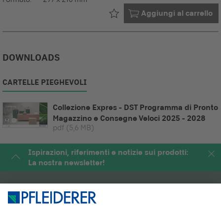
Già nel tuo
Aggiungi al carrello
DOWNLOADS
CARTELLE PIEGHEVOLI
Collezione Expres - DST Programma di Pronto
Magazzino e Consegne Veloci 2025 - 2028
pdf
(5,6 MB)
Ispirazioni, riferimenti e notizie sui prodotti:
La nostra newsletter!