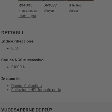
R34033
S63077
U16166
Frassino di
Shiyan
Salsa
montagna
DETTAGLI
Indice riflessione
0,73
Codice NCS successivo
S1000-N
Incluso in
Design Collection
Collezione HPL formato porte
VUOI SAPERNE DI PIÚ?