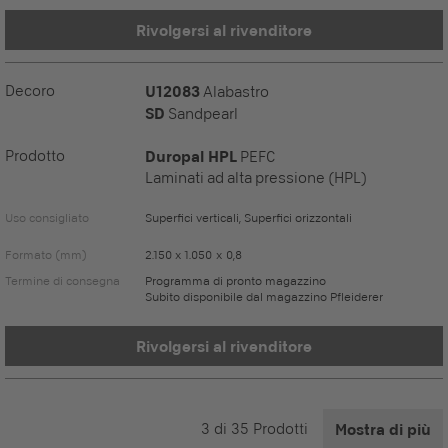
Rivolgersi al rivenditore
Decoro
U12083
Alabastro
SD
Sandpearl
Prodotto
Duropal HPL
PEFC
Laminati ad alta pressione (HPL)
Uso consigliato
Superfici verticali, Superfici orizzontali
Formato (mm)
2.150 x 1.050 x 0,8
Termine di consegna
Programma di pronto magazzino
Subito disponibile dal magazzino Pfleiderer
Rivolgersi al rivenditore
3
di
35
Prodotti
Mostra di più