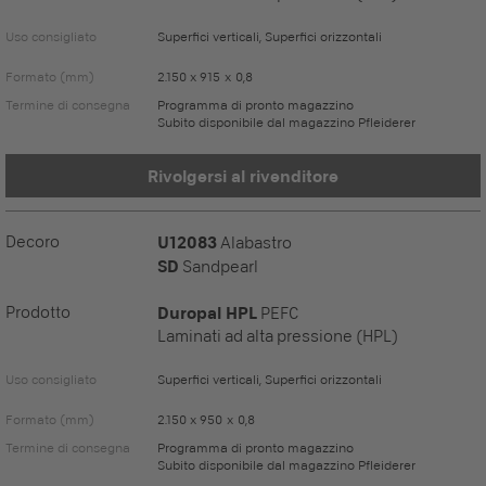
Uso consigliato
Superfici verticali, Superfici orizzontali
Formato (mm)
2.150 x 915 x 0,8
Termine di consegna
Programma di pronto magazzino
Subito disponibile dal magazzino Pfleiderer
Rivolgersi al rivenditore
Decoro
U12083
Alabastro
SD
Sandpearl
Prodotto
Duropal HPL
PEFC
Laminati ad alta pressione (HPL)
Uso consigliato
Superfici verticali, Superfici orizzontali
Formato (mm)
2.150 x 950 x 0,8
Termine di consegna
Programma di pronto magazzino
Subito disponibile dal magazzino Pfleiderer