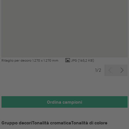
Ritaglio per decoro 1.270 x 1.270 mm
JPG
(165,2 KB)
1/2
Ordina campioni
Gruppo decori
Tonalità cromatica
Tonalità di colore