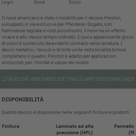
Legni
Noce
Scuro
Il noce americano è stato il modello per il decoro Preston,
sviluppato in via esclusiva per Pfleiderer. Dogato, con
fiammature tagliate e nodi piccolissimi, il noce ha un effetto
vivace e allo stesso tempo ordinato. Il poco appariscente gioco
di colori è sostenuto da evidenti contrasti nella venatura. I
decori metallici, i tessuti e le tinte unite nella tonalità tortora
completano il quadro. Preston è adatto per applicazioni
orizzontali, per i frontali e casse dei mobili.
ILITÀ
DECORI ABBINABILI
DETTAGLI
CAMPIONI
DOWNLOADS
DISPONIBILITÀ
Questo decoro è disponibile nelle seguenti finiture e prodotti:
Finitura
Laminato ad alta
Pannello 
pressione (HPL)
(M