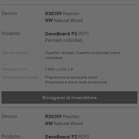
Decoro
R30159
Preston
NW
Natural Wood
Prodotto
DecoBoard P2
PEFC
Pannelli nobilitati
Uso consigliato
Superfici verticali, Superfici orizzontali meno
sollecitate
Formato (mm)
2.800 x 2.100 x 8
Termine di consegna
Programma di consegne veloci
Disponibile a breve dalla produzione
Rivolgersi al rivenditore
Decoro
R30159
Preston
NW
Natural Wood
Prodotto
DecoBoard P2
PEFC