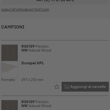
sales[at]pfleiderer[dot]com
CAMPIONI
R30159
Preston
NW
Natural Wood
Duropal HPL
Formato:
297 x 210 mm
Già nel tuo
Aggiungi al carrello
R30159
Preston
NW
Natural Wood