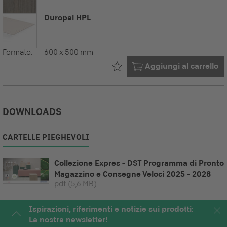
Duropal HPL
Formato:
600 x 500 mm
Già nel tuo
Aggiungi al carrello
DOWNLOADS
CARTELLE PIEGHEVOLI
Collezione Expres - DST Programma di Pronto
Magazzino e Consegne Veloci 2025 - 2028
pdf
(5,6 MB)
Ispirazioni, riferimenti e notizie sui prodotti:
La nostra newsletter!