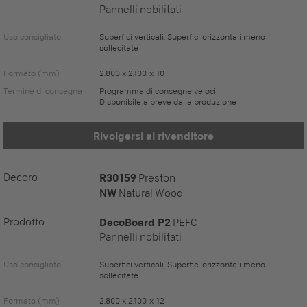
Pannelli nobilitati
Uso consigliato
Superfici verticali, Superfici orizzontali meno
sollecitate
Formato (mm)
2.800 x 2.100 x 10
Termine di consegna
Programma di consegne veloci
Disponibile a breve dalla produzione
Rivolgersi al rivenditore
Decoro
R30159
Preston
NW
Natural Wood
Prodotto
DecoBoard P2
PEFC
Pannelli nobilitati
Uso consigliato
Superfici verticali, Superfici orizzontali meno
sollecitate
Formato (mm)
2.800 x 2.100 x 12