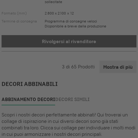
sollecitate
Formato (mm)
2.800 x 2.100 x 12
Termine di consegna
Programma di consegne veloci
Disponibile a breve dalla produzione
Rivolgersi al rivenditore
3
di
65
Prodotti
Mostra di più
DECORI ABBINABILI
ABBINAMENTO DECORI
DECORI SIMILI
Scopri i nostri decori perfettamente abbinati! Qui troverai un
collage di ispirazione in cui diversi decori sono già stati
combinati tra loro. Clicca sui collage per individuare i molti modi
in cui puoi armonizzare i nostri decori principali.