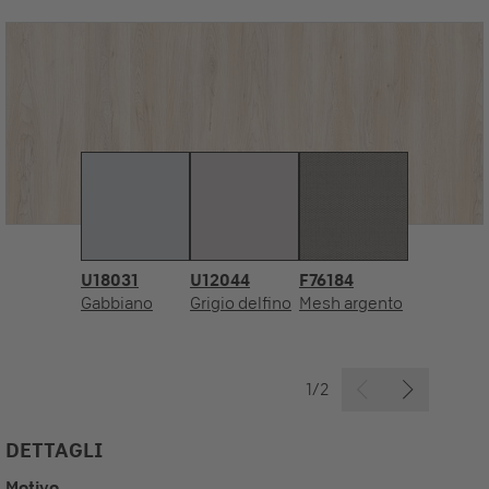
U18031
U12044
F76184
Gabbiano
Grigio delfino
Mesh argento
1/2
DETTAGLI
Motivo