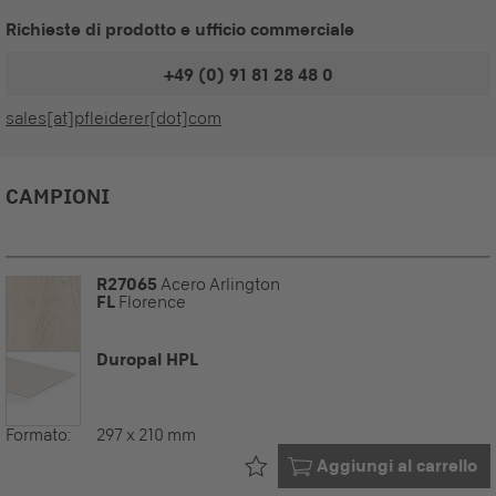
Richieste di prodotto e ufficio commerciale
+49 (0) 91 81 28 48 0
sales[at]pfleiderer[dot]com
CAMPIONI
R27065
Acero Arlington
FL
Florence
Duropal HPL
Formato:
297 x 210 mm
Già nel tuo
Aggiungi al carrello