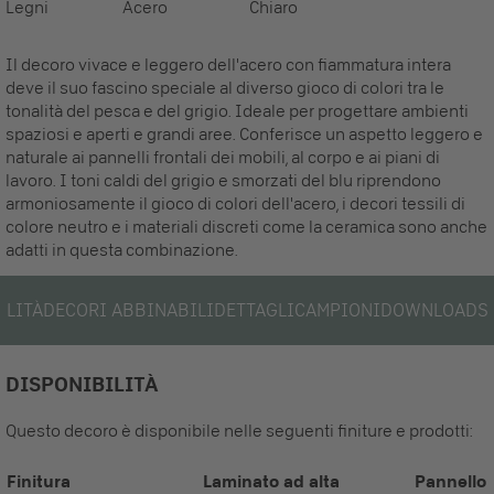
Legni
Acero
Chiaro
Il decoro vivace e leggero dell'acero con fiammatura intera
deve il suo fascino speciale al diverso gioco di colori tra le
tonalità del pesca e del grigio. Ideale per progettare ambienti
spaziosi e aperti e grandi aree. Conferisce un aspetto leggero e
naturale ai pannelli frontali dei mobili, al corpo e ai piani di
lavoro. I toni caldi del grigio e smorzati del blu riprendono
armoniosamente il gioco di colori dell'acero, i decori tessili di
colore neutro e i materiali discreti come la ceramica sono anche
adatti in questa combinazione.
ILITÀ
DECORI ABBINABILI
DETTAGLI
CAMPIONI
DOWNLOADS
DISPONIBILITÀ
Questo decoro è disponibile nelle seguenti finiture e prodotti:
Finitura
Laminato ad alta
Pannello 