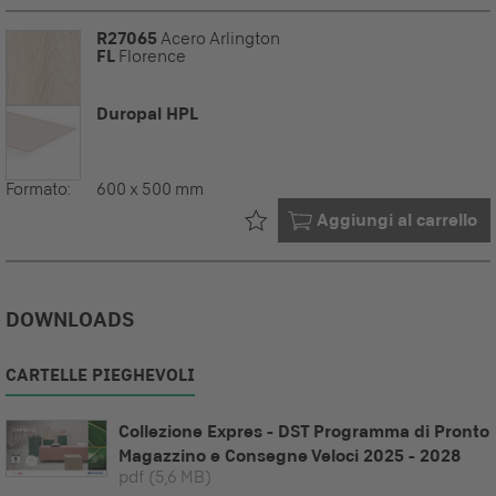
R27065
Acero Arlington
FL
Florence
Duropal HPL
Formato:
600 x 500 mm
Già nel tuo
Aggiungi al carrello
DOWNLOADS
CARTELLE PIEGHEVOLI
Collezione Expres - DST Programma di Pronto
Magazzino e Consegne Veloci 2025 - 2028
pdf
(5,6 MB)