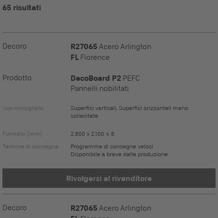
65 risultati
Decoro
R27065
Acero Arlington
FL
Florence
Prodotto
DecoBoard P2
PEFC
Pannelli nobilitati
Uso consigliato
Superfici verticali, Superfici orizzontali meno
sollecitate
Formato (mm)
2.800 x 2.100 x 8
Termine di consegna
Programma di consegne veloci
Disponibile a breve dalla produzione
Rivolgersi al rivenditore
Decoro
R27065
Acero Arlington