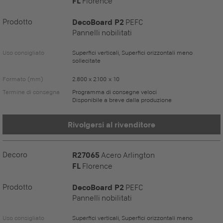
FL
Florence
Prodotto
DecoBoard P2
PEFC
Pannelli nobilitati
Uso consigliato
Superfici verticali, Superfici orizzontali meno
sollecitate
Formato (mm)
2.800 x 2.100 x 10
Termine di consegna
Programma di consegne veloci
Disponibile a breve dalla produzione
Rivolgersi al rivenditore
Decoro
R27065
Acero Arlington
FL
Florence
Prodotto
DecoBoard P2
PEFC
Pannelli nobilitati
Uso consigliato
Superfici verticali, Superfici orizzontali meno