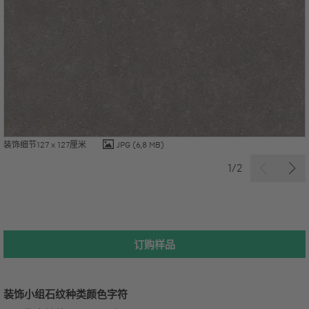
装饰细节127 x 127厘米
JPG
(6,8 MB)
1/2
订购样品
装饰小组
石纹种类
颜色字符