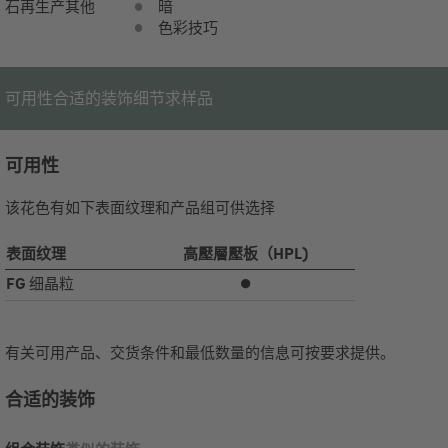
石再生产
其他
暗
色彩技巧
可用性
合适的装饰
细节
求样品
可用性
该花色有如下表面纹理和产品组可供选择
表面纹理
高壓層壓板（HPL)
FG
细晶粒
⏺
有关可用产品、交货条件和最低数量的信息可按要求提供。
合适的装饰