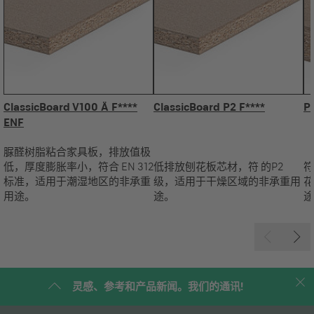
ClassicBoard V100 Ä F****
ClassicBoard P2 F****
P
ENF
脲醛树脂粘合家具板，排放值极
低，厚度膨胀率小，符合 EN 312
低排放刨花板芯材，符 的P2
符
标准，适用于潮湿地区的非承重
级，适用于干燥区域的非承重用
花
用途。
途。
途
灵感、参考和产品新闻。我们的通讯!