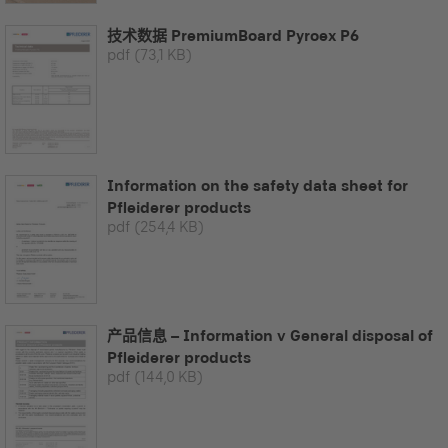
技术数据 PremiumBoard Pyroex P6
pdf
(73,1 KB)
Information on the safety data sheet for
Pfleiderer products
pdf
(254,4 KB)
产品信息 – Information v General disposal of
Pfleiderer products
pdf
(144,0 KB)