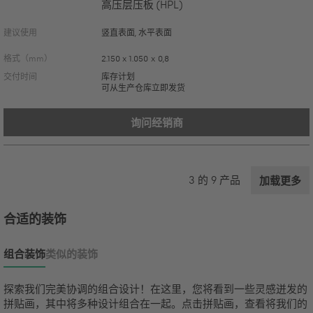
高压层压板 (HPL)
建议使用
竖直表面, 水平表面
格式（mm）
2.150 x 1.050 x 0,8
交付时间
库存计划
可从生产仓库立即发货
询问经销商
3
的
9
产品
加载更多
合适的装饰
组合装饰
类似的装饰
探索我们完美协调的组合设计！在这里，您将看到一些灵感迸发的
拼贴画，其中将多种设计组合在一起。点击拼贴画，查看将我们的