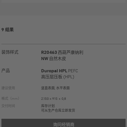
9 结果
装饰样式
R20463
西葫芦康纳利
NW
自然木皮
产品
Duropal HPL
PEFC
高压层压板 (HPL)
建议使用
竖直表面, 水平表面
格式（mm）
2.150 x 915 x 0,8
交付时间
库存计划
可从生产仓库立即发货
询问经销商