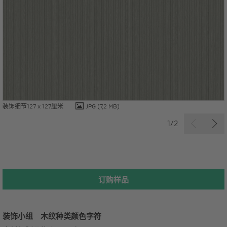
装饰细节127 x 127厘米
JPG
(7,2 MB)
1/2
订购样品
装饰小组
木纹种类
颜色字符