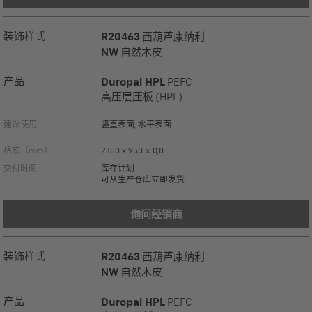
装饰样式
R20463
西葫芦康纳利
NW
自然木皮
产品
Duropal HPL
PEFC
高压层压板 (HPL)
建议使用
竖直表面, 水平表面
格式（mm）
2.150 x 950 x 0,8
交付时间
库存计划
可从生产仓库立即发货
询问经销商
装饰样式
R20463
西葫芦康纳利
NW
自然木皮
产品
Duropal HPL
PEFC