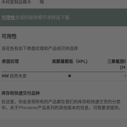
木材复制品
橡木
暗
合适的装饰
细节
求样品
下载
可用性
可用性
该花色有如下表面纹理和产品组可供选择
表面纹理
高壓層壓板（HPL)
三聚氰胺
(M
NW
自然木皮
⏺
库存和快速交付品种
在这里，你会发现所有的产品都在我们的库存和快速交货的分类
中。关于Pfleiderer产品系列的其他版本的信息，可按要求提供。