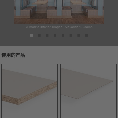
© marine interior images - Alexander Rudolph
使用的产品